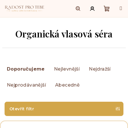
Přejít
na
obsah
Nákupn
Hledat
Přihlášení
Organická vlasová séra
košík
Ř
a
Doporučujeme
Nejlevnější
Nejdražší
z
e
Nejprodávanější
Abecedně
n
í
p
r
Otevřít filtr
o
V
d