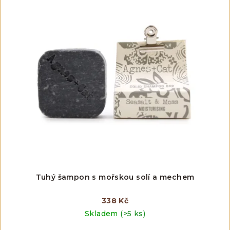
ý
u
p
k
i
t
s
ů
p
r
o
d
u
k
t
ů
Tuhý šampon s mořskou solí a mechem
338 Kč
Skladem
(>5 ks)