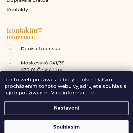
Doprava a platba
Kontakty
Kontaktní
♡
informace
Denisa Libenská
✉
Moskevská 641/35,
⌖
470 01 Česká Lípa
Tento web používá soubory cookie. Dalším
Facebook
Instagram
procházením tohoto webu vyjadřujete souhlas s
jejich používáním.. Více informací
zde
.
Z
Nastavení
á
Copyright 2026
Radost pro tebe
. Všechna práva
vyhrazena.
p
a
Vytvořil Shoptet
Souhlasím