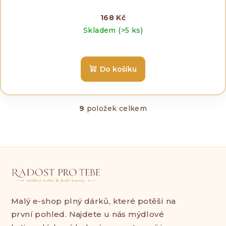
168 Kč
Skladem
(>5 ks)
Do košíku
9
položek celkem
O
v
l
á
d
a
c
í
p
Malý e-shop plný dárků, které potěší na
r
první pohled. Najdete u nás mýdlové
v