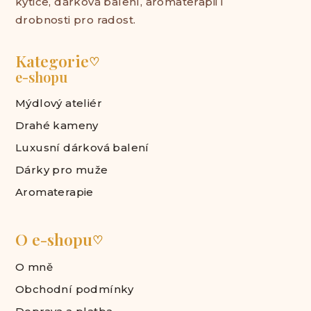
kytice, dárková balení, aromaterapii i
k
y
drobnosti pro radost.
v
ý
Kategorie
♡
p
e-shopu
i
s
Mýdlový ateliér
u
Drahé kameny
Luxusní dárková balení
Dárky pro muže
Aromaterapie
O e-shopu
♡
O mně
Obchodní podmínky