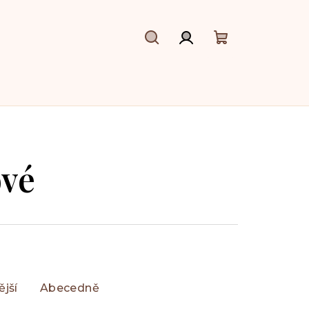
Hledat
Přihlášení
Nákupní
košík
ové
jší
Abecedně