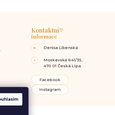
Kontaktní
♡
informace
Denisa Libenská
✉
y
Moskevská 641/35,
⌖
470 01 Česká Lípa
Facebook
Instagram
ouhlasím