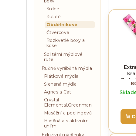
n
z
boxy
n
Srdce
e
V
Kulaté
í
n
ý
Obdélníkové
p
í
p
Čtvercové
a
Rozkvetlé boxy a
p
i
koše
n
r
s
Solitérní mýdlové
růže
e
o
p
Extr
Ručně vyráběná mýdla
l
d
r
kra
Plátková mýdla
Požeh
u
o
8
Šlehaná mýdla
mimink
Agnes a Cat
k
Skla
d
Crystal
t
u
Elemental,Greenman
ů
Masážní a peelingová
k
D
Hliněná a s aktivním
t
uhlím
Exluzivní mýdlenky