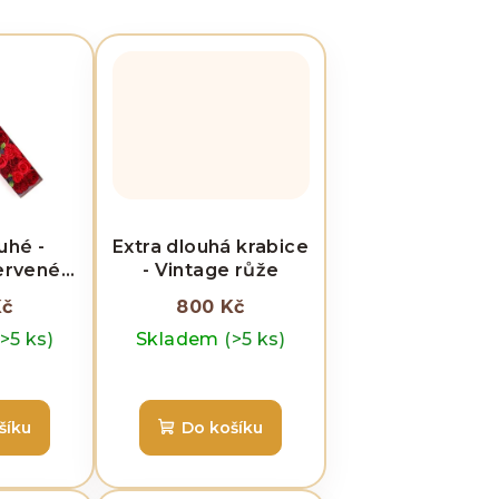
uhé -
Extra dlouhá krabice
ervené
- Vintage růže
e
Kč
800 Kč
(>5 ks)
Skladem
(>5 ks)
šíku
Do košíku