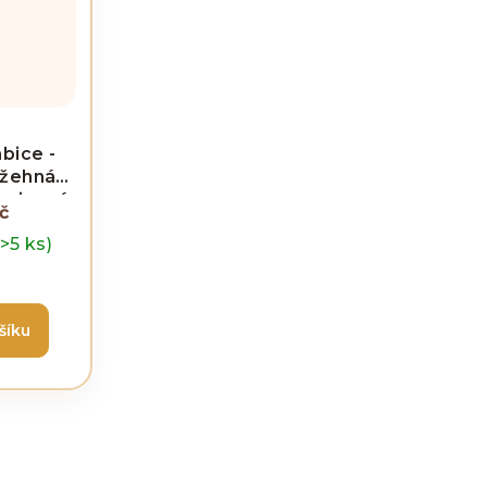
bice -
žehnání
novinová
č
(>5 ks)
šíku