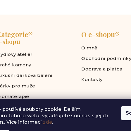
ategorie
O e-shopu
♡
♡
-shopu
O mně
ýdlový ateliér
Obchodní podmínk
rahé kameny
Doprava a platba
uxusní dárková balení
Kontakty
árky pro muže
romaterapie
 používá soubory cookie. Dalším
S
ím tohoto webu vyjadřujete souhlas s jejich
.. Více informací
zde
.