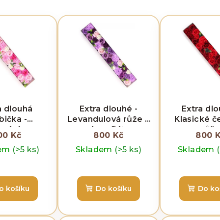
a dlouhá
Extra dlouhé -
Extra dlo
bička -
Levandulová růže a
Klasické č
nání pro
karafiát
růž
00 Kč
800 Kč
800 
a - Růžová
dem
(>5 ks)
Skladem
(>5 ks)
Skladem
o košíku
Do košíku
Do ko