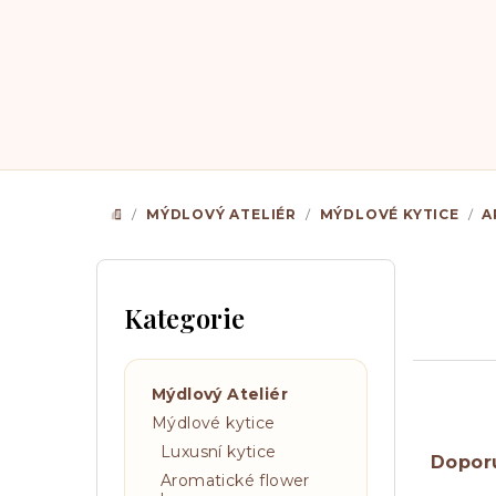
Přejít
na
obsah
/
MÝDLOVÝ ATELIÉR
/
MÝDLOVÉ KYTICE
/
A
DOMŮ
P
o
Kategorie
Přeskočit
s
kategorie
t
Mýdlový Ateliér
r
Ř
Mýdlové kytice
a
Luxusní kytice
a
Dopor
Aromatické flower