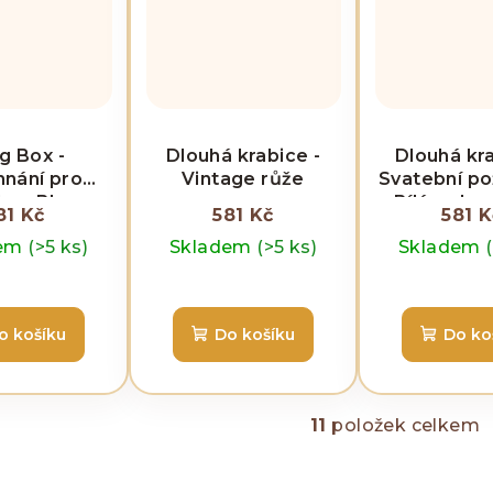
g Box -
Dlouhá krabice -
Dlouhá kra
nání pro
Vintage růže
Svatební po
a - Blues
- Bílá a slo
81 Kč
581 Kč
581 K
dem
(>5 ks)
Skladem
(>5 ks)
Skladem
o košíku
Do košíku
Do ko
11
položek celkem
O
v
l