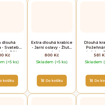
a dlouhá
Extra dlouhá krabice
Dlouhá kra
a - Svatební
- Jarní oslavy - Žlutá
Požehnán
ní - Bílá a
a zelená
miminka -
00 Kč
800 Kč
581 K
ovinová
dem
(>5 ks)
Skladem
(>5 ks)
Skladem
o košíku
Do košíku
Do ko