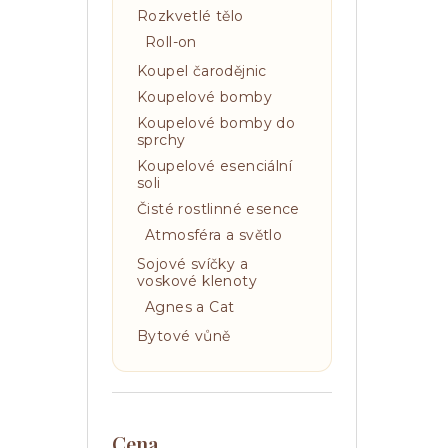
Rozkvetlé tělo
Roll-on
Koupel čarodějnic
Koupelové bomby
Koupelové bomby do
sprchy
Koupelové esenciální
soli
Čisté rostlinné esence
Atmosféra a světlo
Sojové svíčky a
voskové klenoty
Agnes a Cat
Bytové vůně
Cena