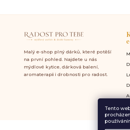
K
e
Malý e-shop plný dárků, které potěší
M
na první pohled. Najdete u nás
D
mýdlové kytice, dárková balení,
aromaterapii i drobnosti pro radost.
L
D
A
Tento web
procházen
Z
používáním