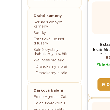
ů
Drahé kameny
Svíčky s drahými
kameny
Šperky
Estetické luxusní
difuzéry
Extr
krabičk
Solné krystaly,
drahokamy a světlo
požehná
8
slon
Wellness pro tělo
Skla
Drahokamy a pleť
Drahokamy a tělo
D
Dárková balení
Edice Agnes a Cat
Edice zvěrokruhu
Edice solí a květin