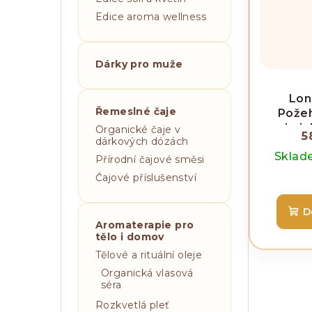
Edice aroma wellness
Dárky pro muže
Lon
Řemeslné čaje
Požeh
mimink
Organické čaje v
5
dárkových dózách
Skla
Přírodní čajové směsi
Čajové příslušenství
D
Aromaterapie pro
tělo i domov
Tělové a rituální oleje
Organická vlasová
séra
Rozkvetlá pleť