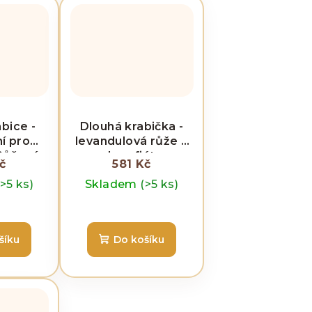
bice -
Dlouhá krabička -
í pro
levandulová růže a
 Růžové
karafiát
č
581 Kč
(>5 ks)
Skladem
(>5 ks)
šíku
Do košíku