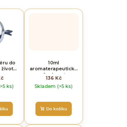
éru do
10ml
 života -
aromaterapeutická
m
směs do auta -
Kč
136 Kč
Dopravní zácpa
(>5 ks)
Skladem
(>5 ks)
šíku
Do košíku