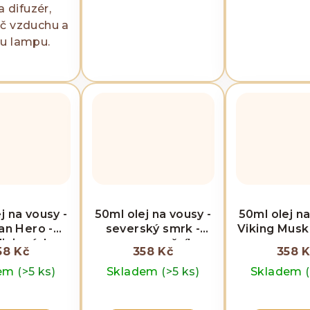
 difuzér,
č vzduchu a
u lampu.
j na vousy -
50ml olej na vousy -
50ml olej na
an Hero -
severský smrk -
Viking Musk 
icionér!
regenerační!
58 Kč
358 Kč
358 
dem
(>5 ks)
Skladem
(>5 ks)
Skladem