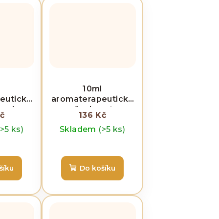
l
10ml
eutická
aromaterapeutická
a - Long
směs do auta -
č
136 Kč
e
cestovní pohoda
(>5 ks)
Skladem
(>5 ks)
šíku
Do košíku