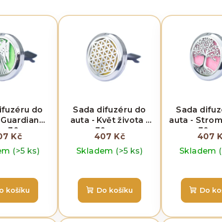
ifuzéru do
Sada difuzéru do
Sada difuz
 Guardian
auta - Květ života -
auta - Strom
 - 30 mm
30 mm
30 m
07 Kč
407 Kč
407 
dem
(>5 ks)
Skladem
(>5 ks)
Skladem
o košíku
Do košíku
Do ko