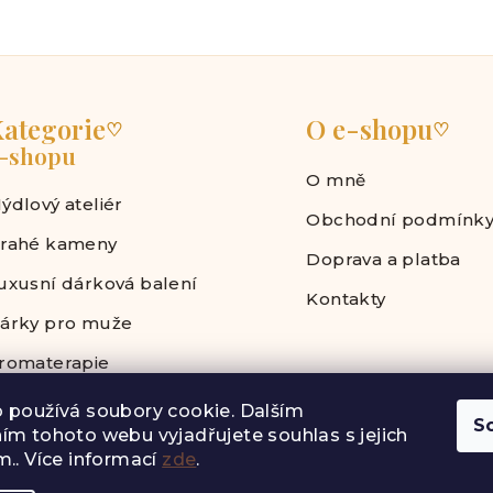
k
y
v
ý
ategorie
O e-shopu
p
♡
♡
-shopu
i
O mně
s
ýdlový ateliér
u
Obchodní podmínk
rahé kameny
Doprava a platba
uxusní dárková balení
Kontakty
árky pro muže
romaterapie
 používá soubory cookie. Dalším
S
ím tohoto webu vyjadřujete souhlas s jejich
.. Více informací
zde
.