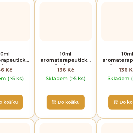
10ml
10ml
10m
rapeutická
aromaterapeutická
aromaterap
do auta -
směs do auta -
směs do aut
36 Kč
136 Kč
136 K
nný výlet
Soustředění a jízda
Driv
dem
(>5 ks)
Skladem
(>5 ks)
Skladem
o košíku
Do košíku
Do ko