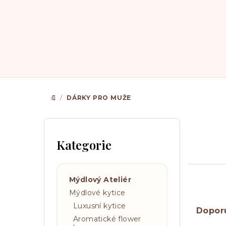
Přejít
na
obsah
/
DÁRKY PRO MUŽE
DOMŮ
P
o
Kategorie
Přeskočit
s
kategorie
t
Mýdlový Ateliér
r
Ř
Mýdlové kytice
a
Luxusní kytice
a
Dopor
Aromatické flower