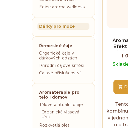
Edice aroma wellness
Dárky pro muže
Aroma 
Řemeslné čaje
Efekt
(vče
Organické čaje v
1 
dárkových dózách
Skla
Přírodní čajové směsi
Čajové příslušenství
D
Aromaterapie pro
tělo i domov
Tento
Tělové a rituální oleje
kombinuj
Organická vlasová
séra
v jednom
o ult
Rozkvetlá pleť