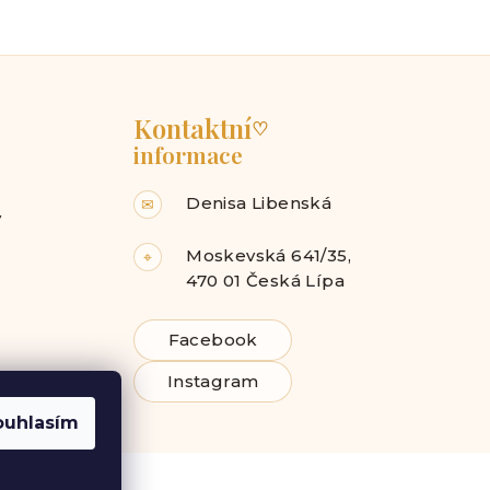
Kontaktní
♡
informace
Denisa Libenská
✉
y
Moskevská 641/35,
⌖
470 01 Česká Lípa
Facebook
Instagram
ouhlasím