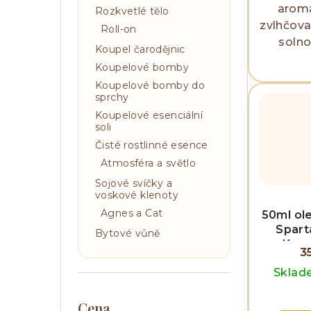
aroma
Rozkvetlé tělo
zvlhčova
Roll-on
solno
Koupel čarodějnic
Koupelové bomby
Koupelové bomby do
sprchy
Koupelové esenciální
soli
Čisté rostlinné esence
Atmosféra a světlo
Sojové svíčky a
voskové klenoty
Agnes a Cat
50ml ole
Spart
Bytové vůně
Kond
3
Skla
Cena