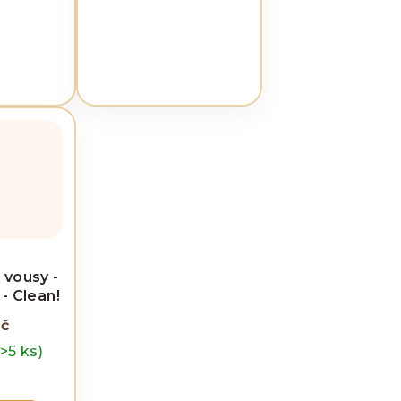
 vousy -
- Clean!
Kč
(>5 ks)