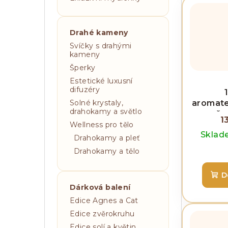
ů
Drahé kameny
Svíčky s drahými
kameny
Šperky
Estetické luxusní
difuzéry
aromate
Solné krystaly,
drahokamy a světlo
směs 
1
rodi
Wellness pro tělo
Skla
Drahokamy a pleť
Drahokamy a tělo
D
Dárková balení
Edice Agnes a Cat
Edice zvěrokruhu
Edice solí a květin