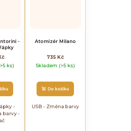
torini -
Atomizér Milano
řápky
Kč
735 Kč
(>5 ks)
Skladem
(>5 ks)
šíku
Do košíku
ápky -
USB - Změna barvy
 barvy -
ač