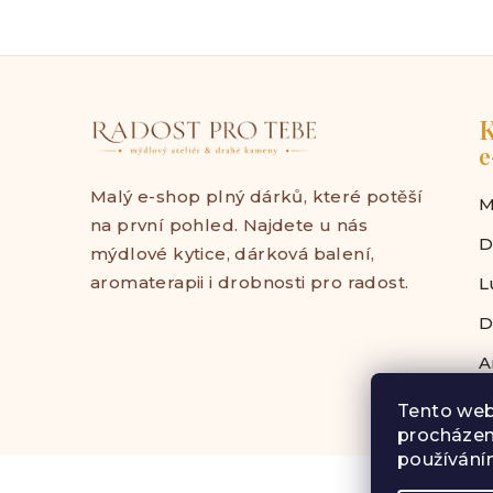
K
e
Malý e-shop plný dárků, které potěší
M
na první pohled. Najdete u nás
D
mýdlové kytice, dárková balení,
aromaterapii i drobnosti pro radost.
L
D
A
Tento web
procházen
Z
používáním