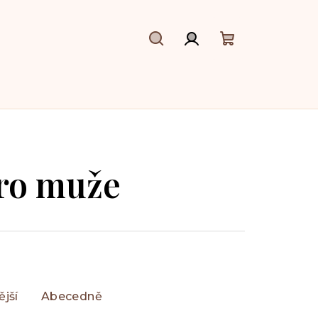
Hledat
Přihlášení
Nákupní
košík
pro muže
jší
Abecedně