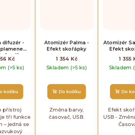
difuzér -
Atomizér Palma -
Atomizér San
 plamene
Efekt skořápky
Efekt sko
tně soli)
056 Kč
1 354 Kč
1 355 
dem
(>5 ks)
Skladem
(>5 ks)
Skladem
o košíku
Do košíku
Do ko
 přístroj
Změna barvy,
Efekt skoř
e tři funkce
časovač, USB.
USB - Změna
 – jedná se
Časov
razvukový