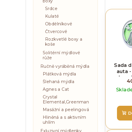
n
z
boxy
n
Srdce
e
V
Kulaté
í
n
ý
Obdélníkové
p
í
p
Čtvercové
a
Rozkvetlé boxy a
p
i
koše
n
r
s
Solitérní mýdlové
růže
e
o
p
Sada d
Ručně vyráběná mýdla
l
d
r
auta -
Plátková mýdla
Angel
u
o
4
Šlehaná mýdla
Agnes a Cat
k
Skla
d
Crystal
t
u
Elemental,Greenman
ů
Masážní a peelingová
k
D
Hliněná a s aktivním
t
uhlím
Exluzivní mýdlenky