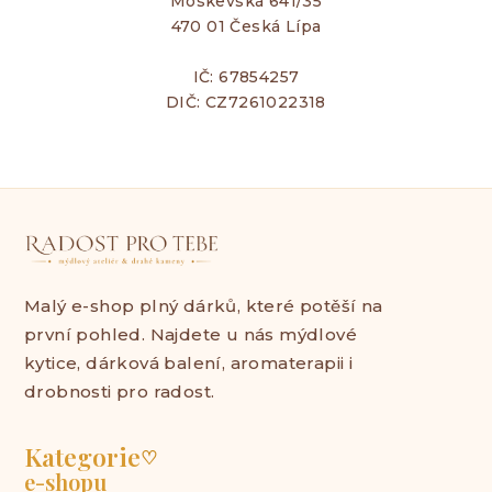
Moskevská 641/35
470 01 Česká Lípa
IČ: 67854257
DIČ: CZ7261022318
Malý e-shop plný dárků, které potěší na
první pohled. Najdete u nás mýdlové
kytice, dárková balení, aromaterapii i
drobnosti pro radost.
Kategorie
♡
e-shopu