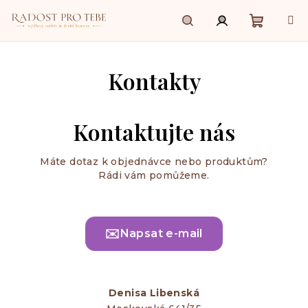
Přejít
na
obsah
Nákupn
Hledat
Přihlášení
Kontakty
košík
Kontaktujte nás
Máte dotaz k objednávce nebo produktům?
Rádi vám pomůžeme.
✉️
Napsat e-mail
Denisa Libenská