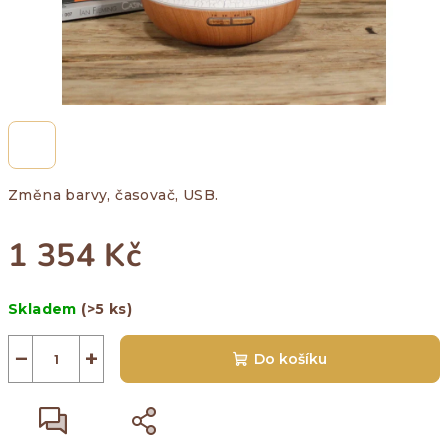
Změna barvy, časovač, USB.
1 354 Kč
Měrná
Skladem
(>5 ks)
cena:
−
+
Do košíku