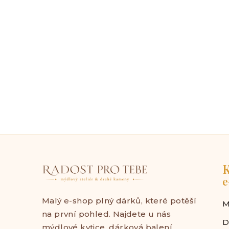
K
e
Malý e-shop plný dárků, které potěší
M
na první pohled. Najdete u nás
D
mýdlové kytice, dárková balení,