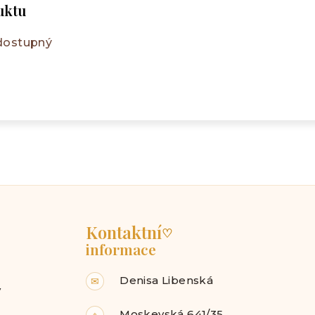
uktu
 dostupný
Kontaktní
♡
informace
Denisa Libenská
✉
y
Moskevská 641/35,