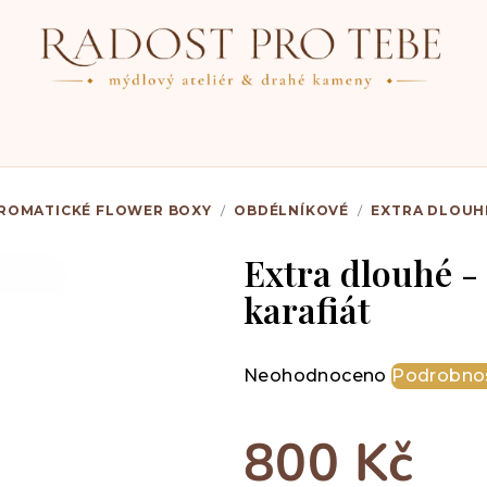
ROMATICKÉ FLOWER BOXY
/
OBDÉLNÍKOVÉ
/
EXTRA DLOUHÉ
Extra dlouhé -
karafiát
Průměrné
Neohodnoceno
Podrobnos
hodnocení
produktu
800 Kč
je
0,0