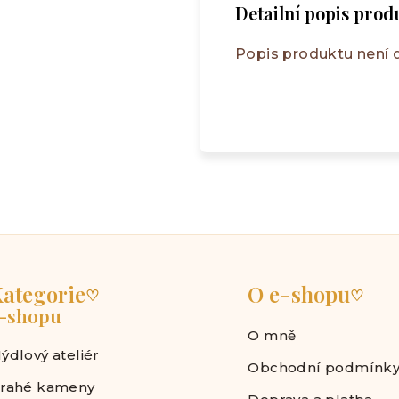
Detailní popis prod
Popis produktu není
ategorie
O e-shopu
♡
♡
-shopu
O mně
ýdlový ateliér
Obchodní podmínk
rahé kameny