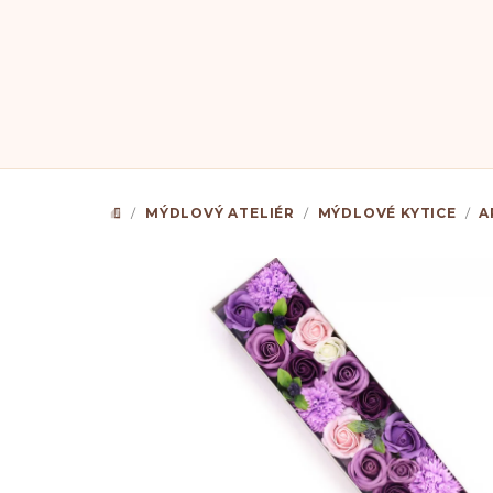
Přejít
na
obsah
/
MÝDLOVÝ ATELIÉR
/
MÝDLOVÉ KYTICE
/
A
DOMŮ