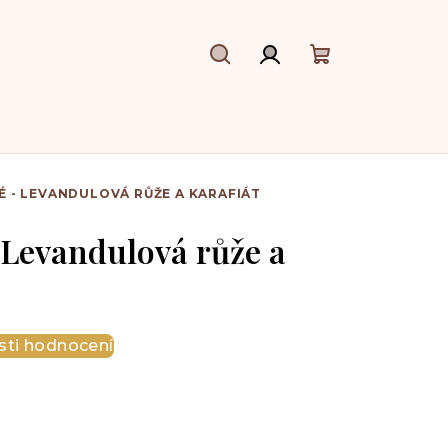
Hledat
Přihlášení
Nákupní
košík
 - LEVANDULOVÁ RŮŽE A KARAFIÁT
 Levandulová růže a
ti hodnocení