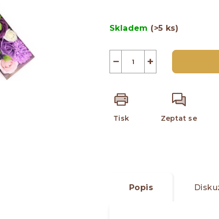
z
Měrná
5
cena:
Skladem
(>5 ks)
hvězdiček.
−
+
Tisk
Zeptat se
Popis
Disku