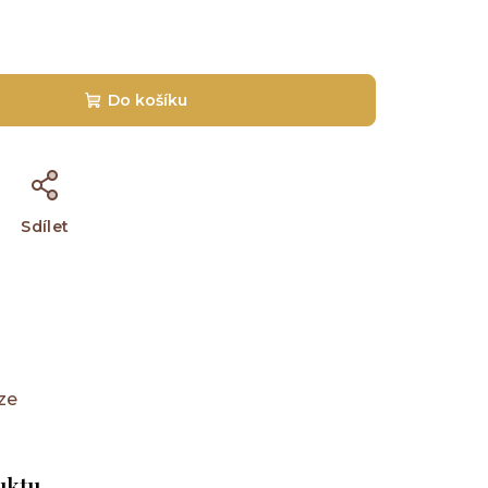
Do košíku
Sdílet
ze
uktu