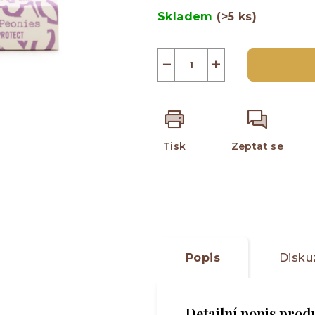
5
cena:
Skladem
(>5 ks)
hvězdiček.
−
+
Tisk
Zeptat se
Popis
Disku
Detailní popis prod