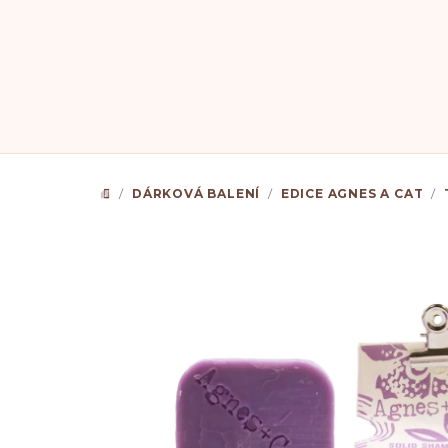
Přejít
na
obsah
/
DÁRKOVÁ BALENÍ
/
EDICE AGNES A CAT
/
DOMŮ