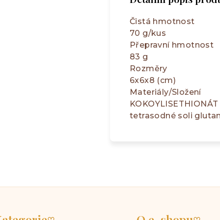
Čistá hmotnost
70 g/kus
Přepravní hmotnost
83 g
Rozměry
6x6x8 (cm)
Materiály/Složení
KOKOYLISETHIONÁT SODN
tetrasodné soli gluta
ategorie
O e-shopu
♡
♡