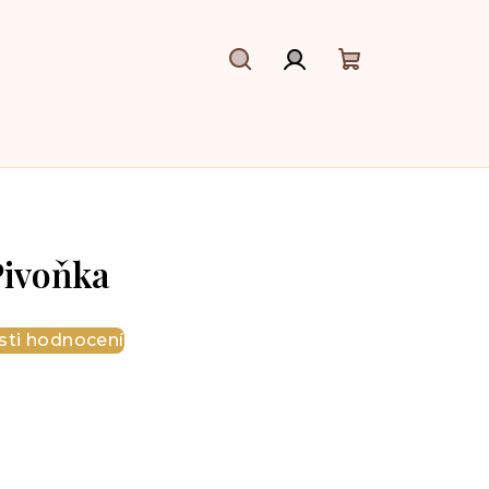
Hledat
Přihlášení
Nákupní
košík
ivoňka
ti hodnocení