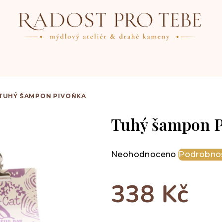
TUHÝ ŠAMPON PIVOŇKA
Tuhý šampon P
Průměrné
Neohodnoceno
Podrobnos
hodnocení
produktu
338 Kč
je
0,0
z
Měrná