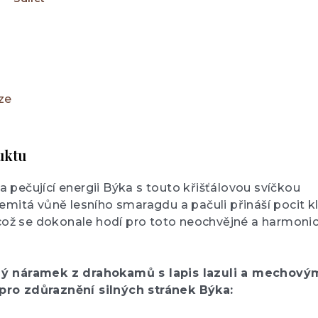
ze
uktu
pečující energii Býka s touto křišťálovou svíčkou
emitá vůně lesního smaragdu a pačuli přináší pocit k
 což se dokonale hodí pro toto neochvějné a harmoni
ný náramek z drahokamů s lapis lazuli a mechový
ro zdůraznění silných stránek Býka: