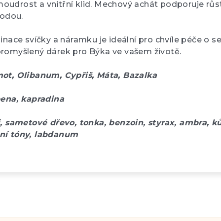
 moudrost a vnitřní klid. Mechový achát podporuje růs
rodou.
inace svíčky a náramku je ideální pro chvíle péče o s
romyšlený dárek pro Býka ve vašem životě.
ot, Olibanum, Cypřiš, Máta, Bazalka
bena, kapradina
i, sametové dřevo, tonka, benzoin, styrax, ambra, k
ní tóny, labdanum