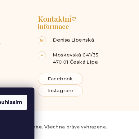
Kontaktní
♡
informace
Denisa Libenská
✉
y
Moskevská 641/35,
⌖
470 01 Česká Lípa
Facebook
Instagram
ouhlasím
6
Radost pro tebe
. Všechna práva vyhrazena.