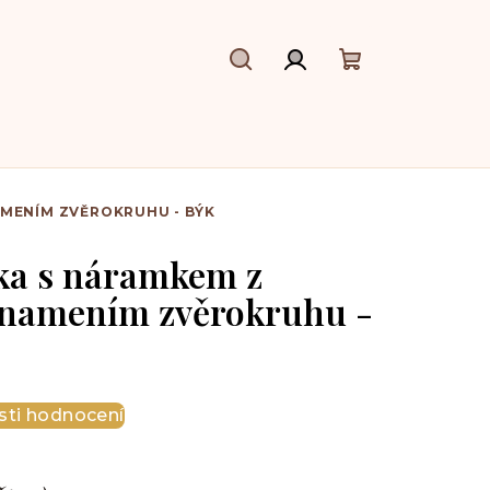
Hledat
Přihlášení
Nákupní
košík
AMENÍM ZVĚROKRUHU - BÝK
čka s náramkem z
namením zvěrokruhu -
ti hodnocení