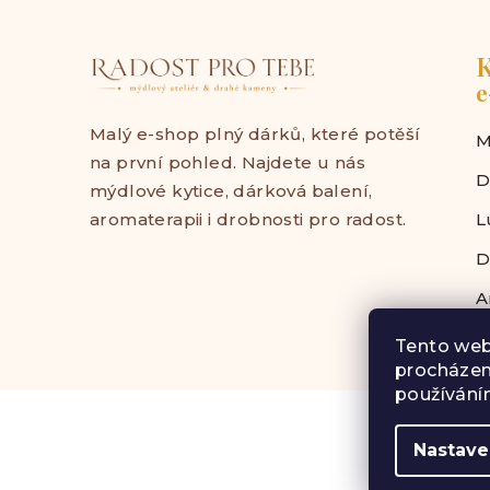
K
e
Malý e-shop plný dárků, které potěší
M
na první pohled. Najdete u nás
D
mýdlové kytice, dárková balení,
aromaterapii i drobnosti pro radost.
L
D
A
Tento web
procházen
používáním
Z
á
Nastave
p