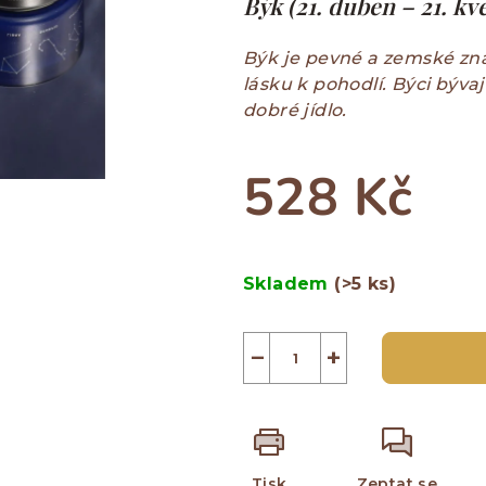
Býk (21. duben – 21. kv
je
0,0
z
Býk je pevné a zemské znam
5
lásku k pohodlí. Býci bývají
hvězdiček.
dobré jídlo.
528 Kč
Měrná
cena:
Skladem
(>5 ks)
−
+
Tisk
Zeptat se