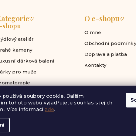
ategorie
O e-shopu
♡
♡
-shopu
O mně
ýdlový ateliér
Obchodní podmínk
rahé kameny
Doprava a platba
uxusní dárková balení
Kontakty
árky pro muže
romaterapie
 používá soubory cookie. Dalším
S
ím tohoto webu vyjadřujete souhlas s jejich
.. Více informací
zde
.
Copyright 202
ní