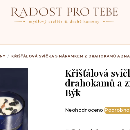
ENY
/
KŘIŠŤÁLOVÁ SVÍČKA S NÁRAMKEM Z DRAHOKAMŮ A ZN
Křišťálová sví
drahokamů a z
Býk
Průměrné
Neohodnoceno
Podrobnos
hodnocení
produktu