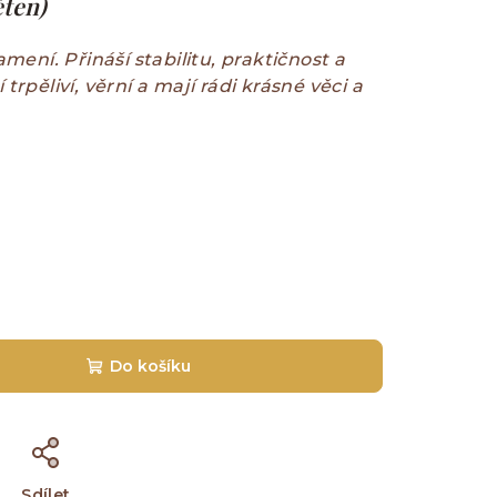
ěten)
ení. Přináší stabilitu, praktičnost a
 trpěliví, věrní a mají rádi krásné věci a
Do košíku
Sdílet