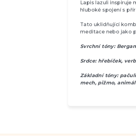
Lapis lazuli inspiruje
hluboké spojení s pří
Tato uklidňující komb
meditace nebo jako p
Svrchní tóny: Bergam
Srdce: hřebíček, ver
Základní tóny: pačul
mech, pižmo, animál