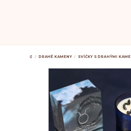
Přejít
na
obsah
/
DRAHÉ KAMENY
/
SVÍČKY S DRAHÝMI KAM
DOMŮ