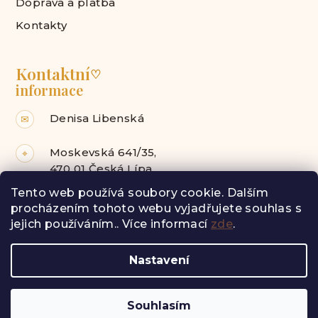
Doprava a platba
Kontakty
Kontaktní
♡
informace
Denisa Libenská
✉
Moskevská 641/35,
⌖
470 01 Česká Lípa
Tento web používá soubory cookie. Dalším
Facebook
Instagram
procházením tohoto webu vyjadřujete souhlas s
jejich používáním.. Více informací
zde
.
Z
Nastavení
á
Copyright 2026
Radost pro tebe
. Všechna práva
vyhrazena.
p
a
Vytvořil Shoptet
Souhlasím