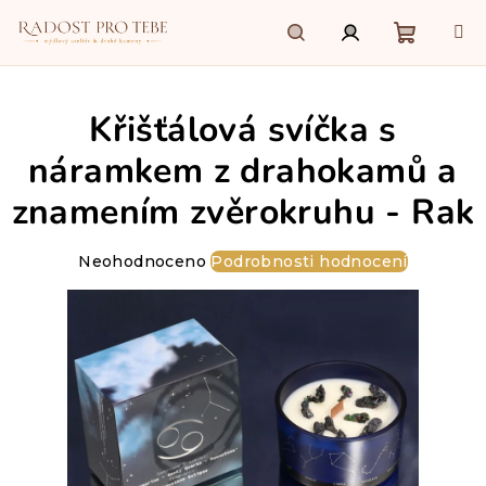
Přejít
na
obsah
Nákupn
Hledat
Přihlášení
Křišťálová svíčka s
košík
náramkem z drahokamů a
znamením zvěrokruhu - Rak
Průměrné
Neohodnoceno
Podrobnosti hodnocení
hodnocení
produktu
je
0,0
z
5
hvězdiček.