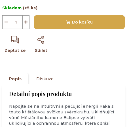
Měrná
Skladem
(>5 ks)
cena:
−
+
Do košíku
Zeptat se
Sdílet
Popis
Diskuze
Detailní popis produktu
Napojte se na intuitivní a pečující energii Raka s
touto křišťálovou svíčkou zvěrokruhu. Uklidňující
vůně Měsíčního kamene Eclipse vytváří
uklidňující a ochrannou atmosféru, která odráží