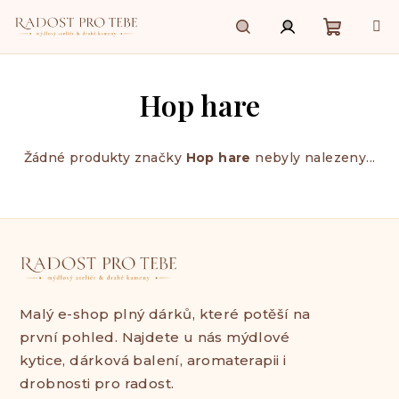
Přejít
na
obsah
Nákupn
Hledat
Přihlášení
Hop hare
košík
Žádné produkty značky
Hop hare
nebyly nalezeny...
Malý e-shop plný dárků, které potěší na
první pohled. Najdete u nás mýdlové
kytice, dárková balení, aromaterapii i
drobnosti pro radost.