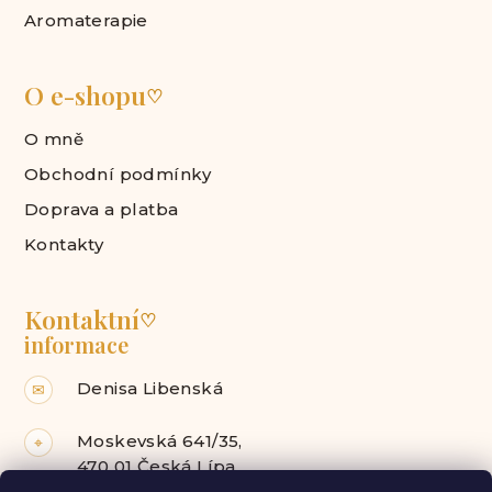
Aromaterapie
O e-shopu
♡
O mně
Obchodní podmínky
Doprava a platba
Kontakty
Kontaktní
♡
informace
Denisa Libenská
✉
Moskevská 641/35,
⌖
470 01 Česká Lípa