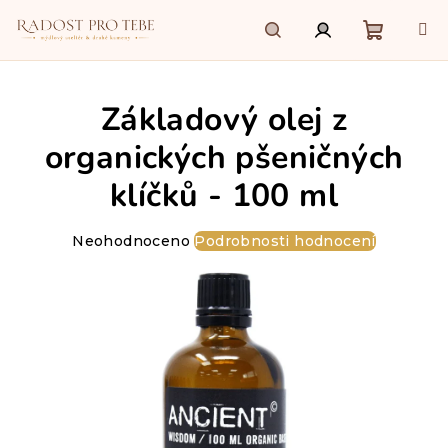
Přejít
na
obsah
Nákupn
Hledat
Přihlášení
Základový olej z
košík
organických pšeničných
klíčků - 100 ml
Průměrné
Neohodnoceno
Podrobnosti hodnocení
hodnocení
produktu
je
0,0
z
5
hvězdiček.