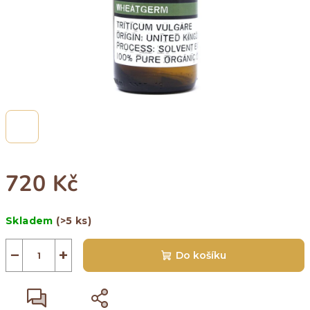
720 Kč
Měrná
Skladem
(>5 ks)
cena:
−
+
Do košíku