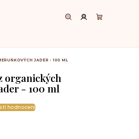
Hledat
Přihlášení
Nákupní
košík
ERUŇKOVÝCH JADER - 100 ML
 z organických
der - 100 ml
ti hodnocení