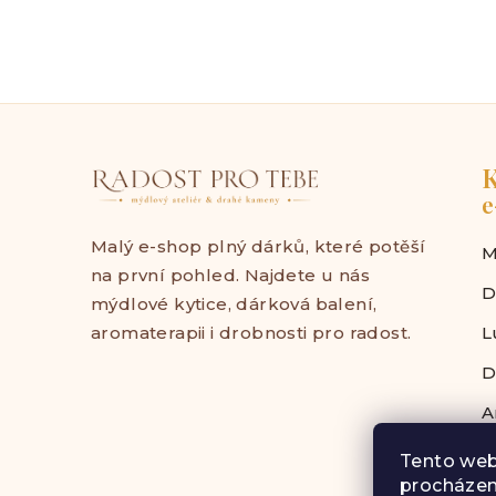
K
e
Malý e-shop plný dárků, které potěší
M
na první pohled. Najdete u nás
D
mýdlové kytice, dárková balení,
aromaterapii i drobnosti pro radost.
L
D
A
Tento web
procházen