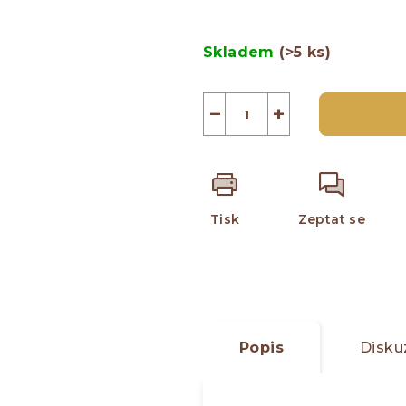
z
Měrná
5
cena:
Skladem
(>5 ks)
hvězdiček.
−
+
Tisk
Zeptat se
Popis
Disku