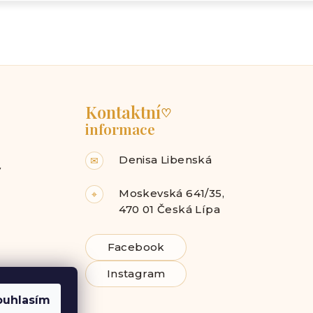
Kontaktní
♡
informace
Denisa Libenská
✉
y
Moskevská 641/35,
⌖
470 01 Česká Lípa
Facebook
Instagram
ouhlasím