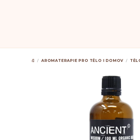
Přejít
na
obsah
/
AROMATERAPIE PRO TĚLO I DOMOV
/
TĚL
DOMŮ