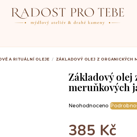
OVÉ A RITUÁLNÍ OLEJE
/
ZÁKLADOVÝ OLEJ Z ORGANICKÝCH M
Základový olej
meruňkových ja
Průměrné
Neohodnoceno
Podrobnos
hodnocení
produktu
385 Kč
je
0,0