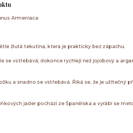
uktu
nus Armeniaca
větle žlutá tekutina, která je prakticky bez zápachu.
le se vstřebává; dokonce rychleji než jojobový a arg
ožku a snadno se vstřebává. Říká se, že je užitečný př
uňkových jader pochází ze Španělska a vyrábí se me