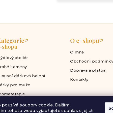
ategorie
O e-shopu
♡
♡
-shopu
O mně
ýdlový ateliér
Obchodní podmínk
rahé kameny
Doprava a platba
uxusní dárková balení
Kontakty
árky pro muže
romaterapie
 používá soubory cookie. Dalším
S
ím tohoto webu vyjadřujete souhlas s jejich