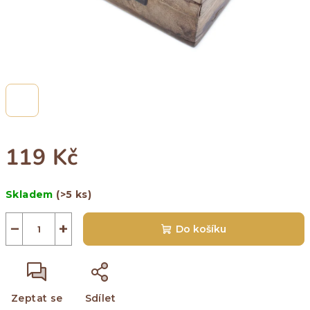
119 Kč
Měrná
Skladem
(>5 ks)
cena:
−
+
Do košíku
Zeptat se
Sdílet