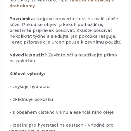
Mohly by se vám také líbit
válečky na obličej s
drahokamy
.
Poznámka:
Nejprve proveďte test na malé ploše
kůže. Pokud se objeví jakékoli podráždění,
přestaňte přípravek používat. Zkuste používat
několikrát týdně a sledujte, jak pokožka reaguje.
Tento přípravek je určen pouze k zevnímu použití.
Návod k použití:
Zavřete oči a nastříkejte přímo
na pokožku.
Klíčové výhody:
- zvyšuje hydrataci
- zklidňuje pokožku
- s obsahem čistého vilínu a esenciálního oleje
- ideální pro hydrataci na cestách - vhodné pro