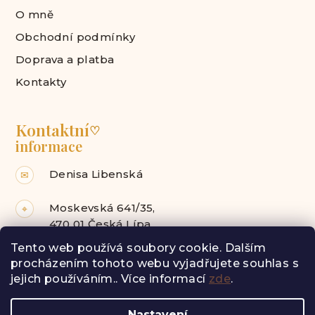
O mně
Obchodní podmínky
Doprava a platba
Kontakty
Kontaktní
♡
informace
Denisa Libenská
✉
Moskevská 641/35,
⌖
470 01 Česká Lípa
Tento web používá soubory cookie. Dalším
Facebook
Instagram
procházením tohoto webu vyjadřujete souhlas s
jejich používáním.. Více informací
zde
.
Z
Nastavení