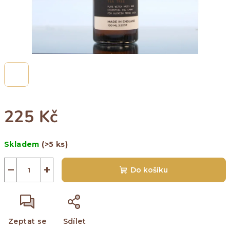
225 Kč
Měrná
Skladem
(>5 ks)
cena:
−
+
Do košíku
Zeptat se
Sdílet