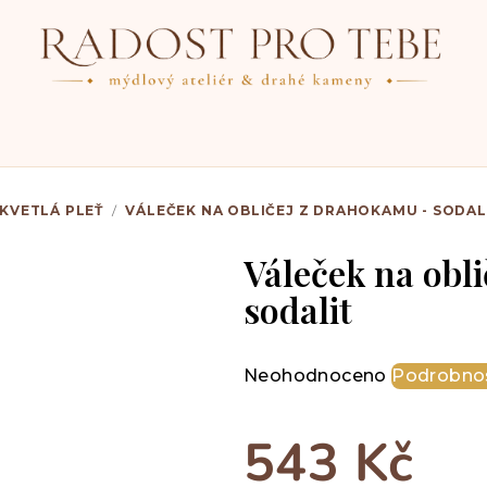
KVETLÁ PLEŤ
/
VÁLEČEK NA OBLIČEJ Z DRAHOKAMU - SODAL
Váleček na obl
sodalit
Průměrné
Neohodnoceno
Podrobnos
hodnocení
produktu
543 Kč
je
0,0