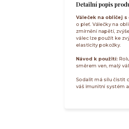
Detailní popis prod
Váleček na obličej s
o pleť. Válečky na ob
zmírnění napětí, zvýš
válec lze použít ke z
elasticity pokožky.
Návod k použití:
Rolu
směrem ven, malý vál
Sodalit má sílu čistit
váš imunitní systém 