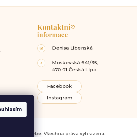
Kontaktní
♡
informace
Denisa Libenská
✉
y
Moskevská 641/35,
⌖
470 01 Česká Lípa
Facebook
Instagram
ouhlasím
6
Radost pro tebe
. Všechna práva vyhrazena.