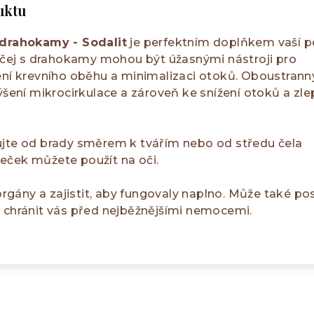
uktu
 drahokamy - Sodalit
je perfektním doplňkem vaší p
ličej s drahokamy mohou být úžasnými nástroji pro
ení krevního oběhu a minimalizaci otoků. Oboustrann
výšení mikrocirkulace a zároveň ke snížení otoků a zle
jte od brady směrem k tvářím nebo od středu čela
eček můžete použít na oči.
 orgány a zajistit, aby fungovaly naplno. Může také pos
a chránit vás před nejběžnějšími nemocemi.