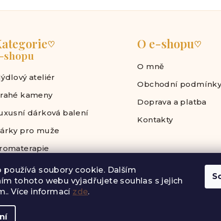
ategorie
O e-shopu
♡
♡
-shopu
O mně
ýdlový ateliér
Obchodní podmínk
rahé kameny
Doprava a platba
uxusní dárková balení
Kontakty
árky pro muže
romaterapie
 používá soubory cookie. Dalším
S
ím tohoto webu vyjadřujete souhlas s jejich
.. Více informací
zde
.
Copyright 202
ní