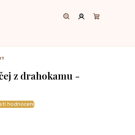
Hledat
Přihlášení
Nákupní
košík
IT
ičej z drahokamu -
ti hodnocení