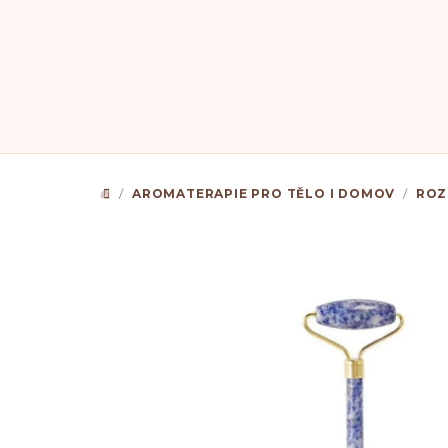
Přejít
na
obsah
/
AROMATERAPIE PRO TĚLO I DOMOV
/
ROZ
DOMŮ