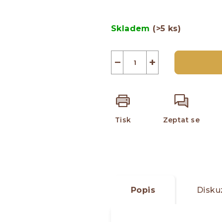
z
Měrná
5
cena:
Skladem
(>5 ks)
hvězdiček.
−
+
Tisk
Zeptat se
Popis
Disku