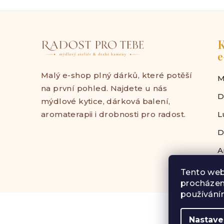
K
e
Malý e-shop plný dárků, které potěší
M
na první pohled. Najdete u nás
D
mýdlové kytice, dárková balení,
aromaterapii i drobnosti pro radost.
L
D
A
Tento web
procházen
používáním
Z
á
Nastave