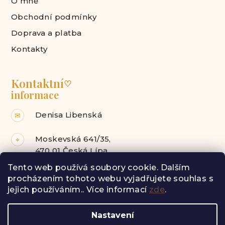
O mně
Obchodní podmínky
Doprava a platba
Kontakty
Kontaktní
♡
informace
Denisa Libenská
✉
Moskevská 641/35,
⌖
470 01 Česká Lípa
Tento web používá soubory cookie. Dalším
Facebook
Instagram
procházením tohoto webu vyjadřujete souhlas s
jejich používáním.. Více informací
zde
.
Z
Nastavení
á
Copyright 2026
Radost pro tebe
. Všechna práva