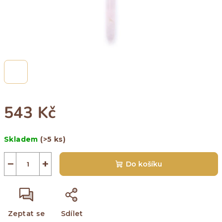
543 Kč
Měrná
Skladem
(>5 ks)
cena:
−
+
Do košíku
Zeptat se
Sdílet