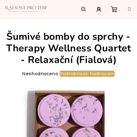
Přejít
na
obsah
Nákupn
Hledat
Přihlášení
Šumivé bomby do sprchy -
košík
Therapy Wellness Quartet
- Relaxační (Fialová)
Průměrné
Neohodnoceno
Podrobnosti hodnocení
hodnocení
produktu
je
0,0
z
5
hvězdiček.