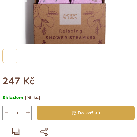
247 Kč
Měrná
Skladem
(>5 ks)
cena:
−
+
Do košíku