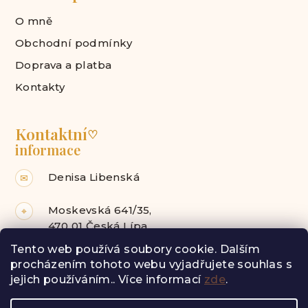
O mně
Obchodní podmínky
Doprava a platba
Kontakty
Kontaktní
♡
informace
Denisa Libenská
✉
Moskevská 641/35,
⌖
470 01 Česká Lípa
Tento web používá soubory cookie. Dalším
Facebook
Instagram
procházením tohoto webu vyjadřujete souhlas s
jejich používáním.. Více informací
zde
.
Z