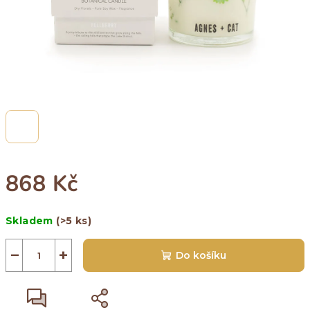
868 Kč
Měrná
Skladem
(>5 ks)
cena:
−
+
Do košíku