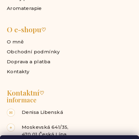
Aromaterapie
O e-shopu
♡
O mně
Obchodní podmínky
Doprava a platba
Kontakty
Kontaktní
♡
informace
Denisa Libenská
✉
Moskevská 641/35,
⌖
470 01 Česká Lípa