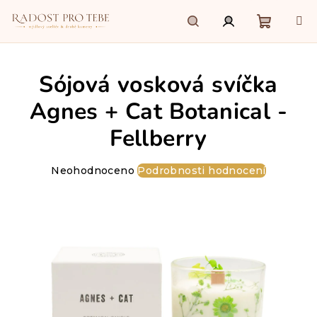
Přejít
na
obsah
Nákupn
Hledat
Přihlášení
Sójová vosková svíčka
košík
Agnes + Cat Botanical -
Fellberry
Průměrné
Neohodnoceno
Podrobnosti hodnocení
hodnocení
produktu
je
0,0
z
5
hvězdiček.