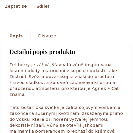
Zeptat se
Sdílet
Popis
Diskuze
Detailní popis produktu
Fellberry je zářivá, šťavnatá vůně inspirovaná
lesními plody rostoucími v kopcích oblasti Lake
District. Svěží a povznášející vnáší do prostoru
hravou sladkost a zároveň zachovává klidnou a
přirozenou atmosféru, pro kterou je Agnes + Cat
známá.
Tato botanická svíčka je zalitá sójovým voskem a
zakončena sušenými květinami zasazenými přímo
do vosku, které při hoření vytvářejí jemnou,
dekorativní záři. Vůně se otevírá jahodami,
malinami a pomerančem, přechází do krémové