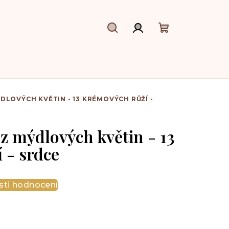
Hledat
Přihlášení
Nákupní
košík
DLOVÝCH KVĚTIN - 13 KRÉMOVÝCH RŮŽÍ -
z mýdlových květin - 13
 - srdce
ti hodnocení