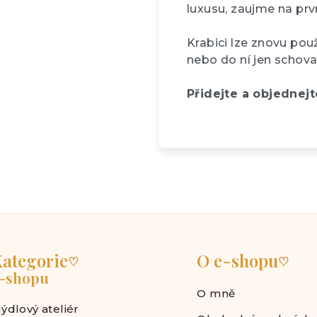
luxusu, zaujme na prv
Krabici lze znovu použ
nebo do ní jen schova
Přidejte a objednejt
ategorie
O e-shopu
♡
♡
-shopu
O mně
ýdlový ateliér