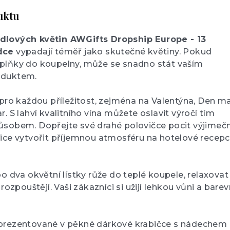
uktu
dlových květin AWGifts Dropship Europe - 13
dce
vypadají téměř jako skutečné květiny. Pokud
plňky do koupelny, může se snadno stát vaším
oduktem.
 pro každou příležitost, zejména na Valentýna, Den m
. S lahví kvalitního vína můžete oslavit výročí tím
ůsobem. Dopřejte své drahé polovičce pocit výjimeč
ice vytvořit příjemnou atmosféru na hotelové recepc
o dva okvětní lístky růže do teplé koupele, relaxovat
 rozpouštějí. Vaši zákazníci si užijí lehkou vůni a bare
 prezentované v pěkné dárkové krabičce s nádechem