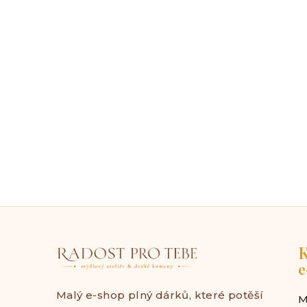
K
e
Malý e-shop plný dárků, které potěší
M