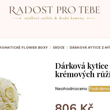
ROMATICKÉ FLOWER BOXY
/
SRDCE
/
DÁRKOVÁ KYTICE Z MÝ
Dárková kytice 
krémových růží
Průměrné
Neohodnoceno
Podrobnos
hodnocení
produktu
806 Kč
je