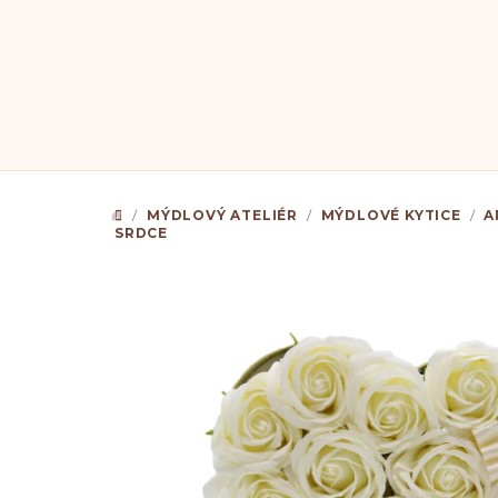
Přejít
na
obsah
/
MÝDLOVÝ ATELIÉR
/
MÝDLOVÉ KYTICE
/
A
DOMŮ
SRDCE