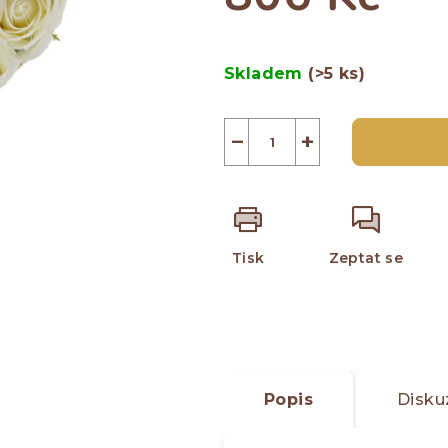
0,0
z
Měrná
5
cena:
Skladem
(>5 ks)
hvězdiček.
−
+
Tisk
Zeptat se
Popis
Disku