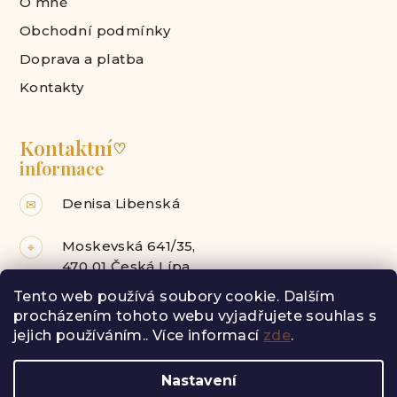
O mně
Obchodní podmínky
Doprava a platba
Kontakty
Kontaktní
♡
informace
Denisa Libenská
✉
Moskevská 641/35,
⌖
470 01 Česká Lípa
Tento web používá soubory cookie. Dalším
Facebook
Instagram
procházením tohoto webu vyjadřujete souhlas s
jejich používáním.. Více informací
zde
.
Z
Nastavení
á
Copyright 2026
Radost pro tebe
. Všechna práva