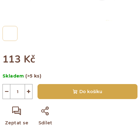
113 Kč
Měrná
Skladem
(>5 ks)
cena:
−
+
Do košíku
Zeptat se
Sdílet