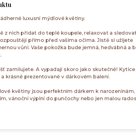
uktu
nádherné luxusní mýdlové květiny.
ě z nich přidat do teplé koupele, relaxovat a sledovat
rozpouštějí přímo před vašima očima. Jistě si užijete
hernou vůni. Vaše pokožka bude jemná, hedvábná a 
.
šť zamilujete. A vypadají skoro jako skutečné! Kytice
a krásně prezentované v dárkovém balení.
ové květiny jsou perfektním dárkem k narozeninám,
m, vánoční výplní do punčochy nebo jen malou rados