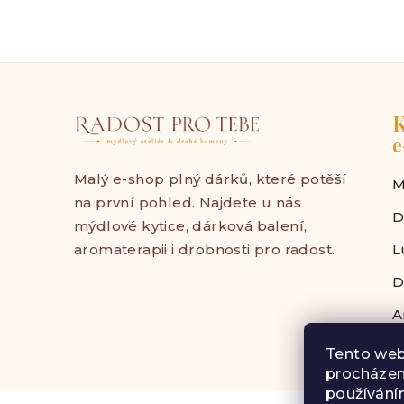
K
e
Malý e-shop plný dárků, které potěší
M
na první pohled. Najdete u nás
D
mýdlové kytice, dárková balení,
aromaterapii i drobnosti pro radost.
L
D
A
Tento web
procházen
používáním