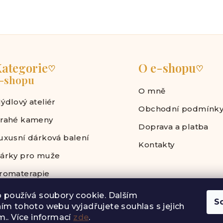
ategorie
O e-shopu
♡
♡
-shopu
O mně
ýdlový ateliér
Obchodní podmínk
rahé kameny
Doprava a platba
uxusní dárková balení
Kontakty
árky pro muže
romaterapie
 používá soubory cookie. Dalším
S
ím tohoto webu vyjadřujete souhlas s jejich
.. Více informací
zde
.