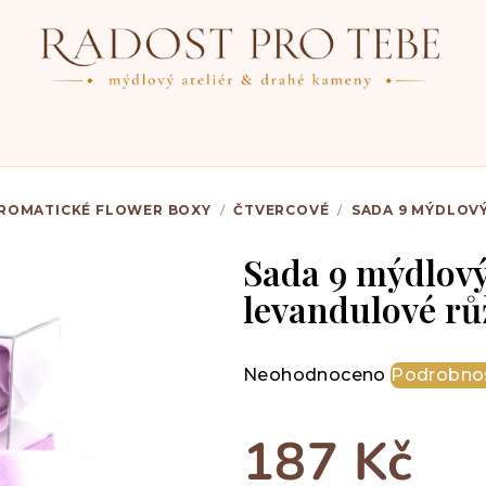
ROMATICKÉ FLOWER BOXY
/
ČTVERCOVÉ
/
SADA 9 MÝDLOVÝ
Sada 9 mýdlový
levandulové rů
Průměrné
Neohodnoceno
Podrobnos
hodnocení
produktu
187 Kč
je
0,0