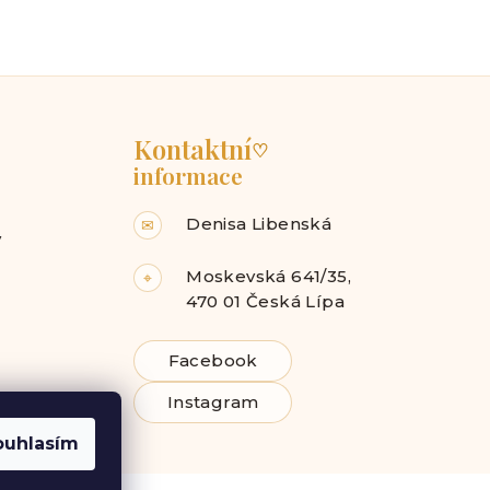
Kontaktní
♡
informace
Denisa Libenská
✉
y
Moskevská 641/35,
⌖
470 01 Česká Lípa
Facebook
Instagram
ouhlasím