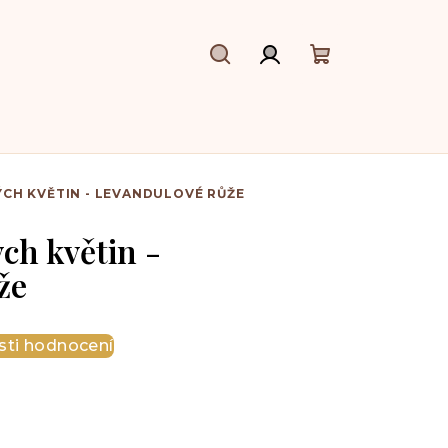
Hledat
Přihlášení
Nákupní
košík
CH KVĚTIN - LEVANDULOVÉ RŮŽE
ch květin -
že
ti hodnocení