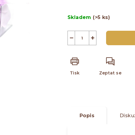
z
Měrná
5
cena:
Skladem
(>5 ks)
hvězdiček.
−
+
Tisk
Zeptat se
Popis
Disku