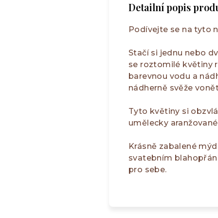
Detailní popis prod
Podívejte se na tyto 
Stačí si jednu nebo dv
se roztomilé květiny 
barevnou vodu a nád
nádherně svěže vonět
Tyto květiny si obzvlá
umělecky aranžované 
Krásně zabalené mýdl
svatebním blahopřání
pro sebe.