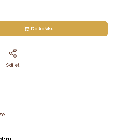
Do košíku
Sdílet
ze
uktu