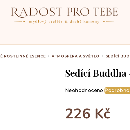
TÉ ROSTLINNÉ ESENCE
/
ATMOSFÉRA A SVĚTLO
/
SEDÍCÍ BU
Sedící Buddha
Průměrné
Neohodnoceno
Podrobnos
hodnocení
produktu
226 Kč
je
0,0
z
Měrná