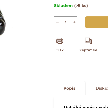
5
cena:
Skladem
(>5 ks)
hvězdiček.
−
+
Tisk
Zeptat se
Popis
Disku
Detailní popis prod