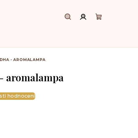
Hledat
Přihlášení
Nákupní
košík
DDHA - AROMALAMPA
 - aromalampa
ti hodnocení