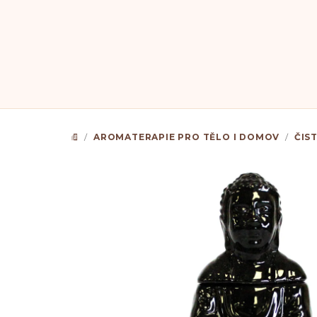
Přejít
na
obsah
/
AROMATERAPIE PRO TĚLO I DOMOV
/
ČIS
DOMŮ