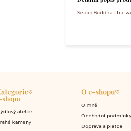
Sedící Buddha - barva
ategorie
O e-shopu
♡
♡
-shopu
O mně
ýdlový ateliér
Obchodní podmínk
rahé kameny
Doprava a platba