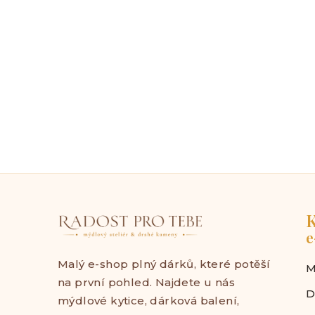
K
e
Malý e-shop plný dárků, které potěší
M
na první pohled. Najdete u nás
D
mýdlové kytice, dárková balení,