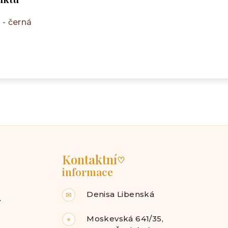
 - černá
Kontaktní
♡
informace
Denisa Libenská
✉
y
Moskevská 641/35,
⌖