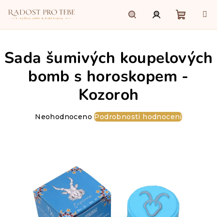
Přejít
na
obsah
Nákupn
Hledat
Přihlášení
Sada šumivých koupelových
košík
bomb s horoskopem -
Kozoroh
Průměrné
Neohodnoceno
Podrobnosti hodnocení
hodnocení
produktu
je
0,0
z
5
hvězdiček.