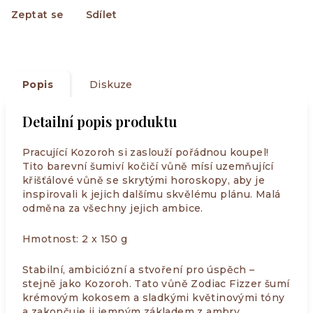
Zeptat se
Sdílet
Popis
Diskuze
Detailní popis produktu
Pracující Kozoroh si zaslouží pořádnou koupel!
Tito barevní šumiví kočičí vůně mísí uzemňující
křišťálové vůně se skrytými horoskopy, aby je
inspirovali k jejich dalšímu skvělému plánu. Malá
odměna za všechny jejich ambice.
Hmotnost: 2 x 150 g
Stabilní, ambiciózní a stvoření pro úspěch –
stejně jako Kozoroh. Tato vůně Zodiac Fizzer šumí
krémovým kokosem a sladkými květinovými tóny
a zakončuje ji jemným základem z ambry,