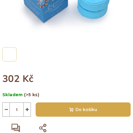
302 Kč
Měrná
Skladem
(>5 ks)
cena:
−
+
Do košíku