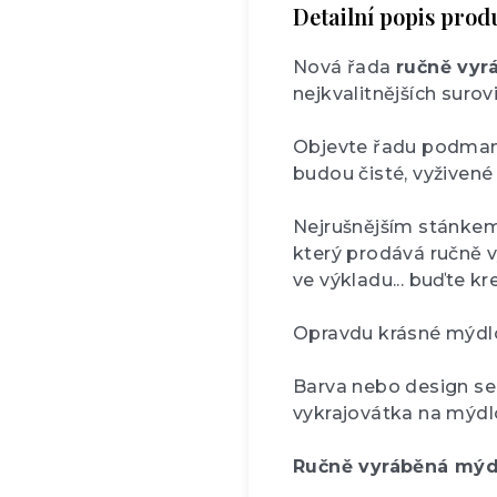
Detailní popis prod
Nová řada
ručně vyr
nejkvalitnějších suro
Objevte řadu podmaniv
budou čisté, vyživené
Nejrušnějším stánkem
který prodává ručně 
ve výkladu... buďte kre
Opravdu krásné mýdlo
Barva nebo design se 
vykrajovátka na mýdlo,
Ručně vyráběná mýdl