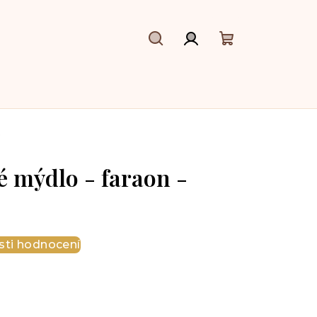
Hledat
Přihlášení
Nákupní
košík
G
 mýdlo - faraon -
ti hodnocení