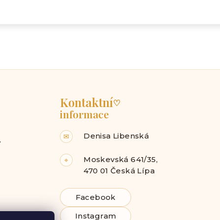
Kontaktní
♡
informace
Denisa Libenská
✉
y
Moskevská 641/35,
⌖
470 01 Česká Lípa
Facebook
Instagram