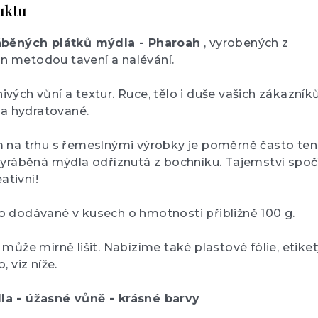
uktu
áběných plátků mýdla - Pharoah
, vyrobených z
vin metodou tavení a nalévání.
ých vůní a textur. Ruce, tělo i duše vašich zákazník
 a hydratované.
 na trhu s řemeslnými výrobky je poměrně často ten
vyráběná mýdla odříznutá z bochníku. Tajemství spoč
ativní!
 dodávané v kusech o hmotnosti přibližně 100 g.
může mírně lišit. Nabízíme také plastové fólie, etiket
 viz níže.
a - úžasné vůně - krásné barvy