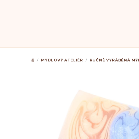
Přejít
na
obsah
/
MÝDLOVÝ ATELIÉR
/
RUČNĚ VYRÁBĚNÁ MÝ
DOMŮ