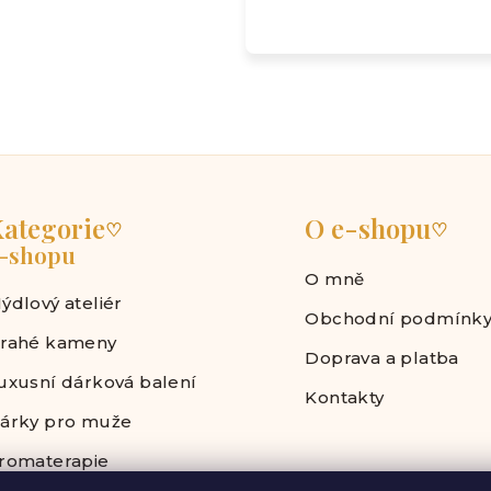
ategorie
O e-shopu
♡
♡
-shopu
O mně
ýdlový ateliér
Obchodní podmínk
rahé kameny
Doprava a platba
uxusní dárková balení
Kontakty
árky pro muže
romaterapie