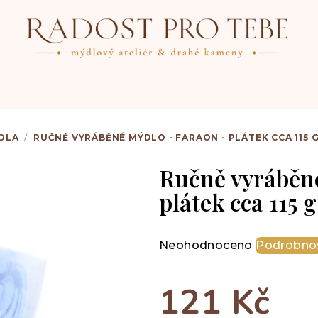
DLA
/
RUČNĚ VYRÁBĚNÉ MÝDLO - FARAON - PLÁTEK CCA 115 
Ručně vyráběné
plátek cca 115 g
Průměrné
Neohodnoceno
Podrobnos
hodnocení
produktu
121 Kč
je
0,0