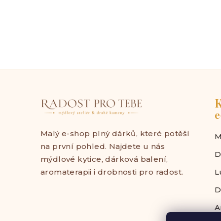
K
e
Malý e-shop plný dárků, které potěší
M
na první pohled. Najdete u nás
D
mýdlové kytice, dárková balení,
aromaterapii i drobnosti pro radost.
L
D
A