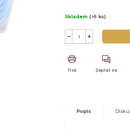
z
Měrná
5
cena:
Skladem
(>5 ks)
hvězdiček.
−
+
Tisk
Zeptat se
Popis
Disku