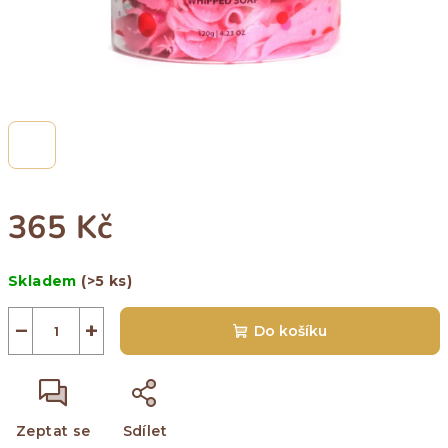
365 Kč
Měrná
Skladem
(>5 ks)
cena:
−
+
Do košíku
Zeptat se
Sdílet