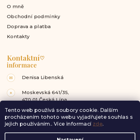
O mně
Obchodní podmínky
Doprava a platba
Kontakty
Kontaktní
♡
informace
Denisa Libenská
✉
Moskevská 641/35,
⌖
470 01 Česká Lípa
Tento web používá soubory cookie. Dalším
Facebook
Instagram
procházením tohoto webu vyjadřujete souhlas s
jejich používáním.. Více informací
zde
.
Z
Nastavení