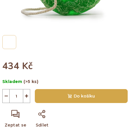
434 Kč
Měrná
Skladem
(>5 ks)
cena:
−
+
Do košíku
Zeptat se
Sdílet