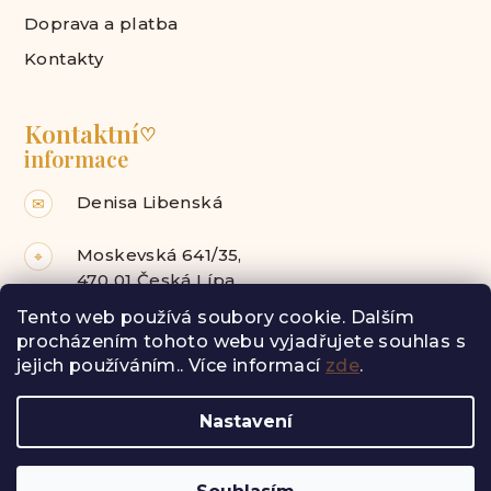
Doprava a platba
Kontakty
Kontaktní
♡
informace
Denisa Libenská
✉
Moskevská 641/35,
⌖
470 01 Česká Lípa
Tento web používá soubory cookie. Dalším
Facebook
Instagram
procházením tohoto webu vyjadřujete souhlas s
jejich používáním.. Více informací
zde
.
Z
Nastavení
á
Copyright 2026
Radost pro tebe
. Všechna práva
vyhrazena.
p
Vytvořil Shoptet