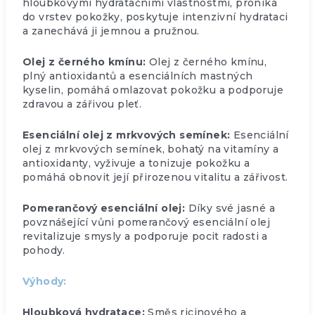
hloubkovými hydratačními vlastnostmi, proniká
do vrstev pokožky, poskytuje intenzivní hydrataci
a zanechává ji jemnou a pružnou.
Olej z černého kmínu:
Olej z černého kmínu,
plný antioxidantů a esenciálních mastných
kyselin, pomáhá omlazovat pokožku a podporuje
zdravou a zářivou pleť.
Esenciální olej z mrkvových semínek:
Esenciální
olej z mrkvových semínek, bohatý na vitamíny a
antioxidanty, vyživuje a tonizuje pokožku a
pomáhá obnovit její přirozenou vitalitu a zářivost.
Pomerančový esenciální olej:
Díky své jasné a
povznášející vůni pomerančový esenciální olej
revitalizuje smysly a podporuje pocit radosti a
pohody.
Výhody:
Hloubková hydratace:
Směs ricinového a