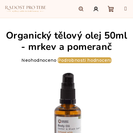
Přejít
na
obsah
Nákupn
Hledat
Přihlášení
Organický tělový olej 50ml
košík
- mrkev a pomeranč
Průměrné
Neohodnoceno
Podrobnosti hodnocení
hodnocení
produktu
je
0,0
z
5
hvězdiček.