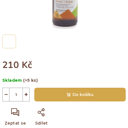
210 Kč
Měrná
Skladem
(>5 ks)
cena:
−
+
Do košíku
Zeptat se
Sdílet