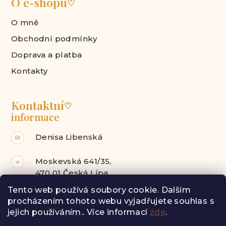
O e-shopu
♡
O mně
Obchodní podmínky
Doprava a platba
Kontakty
Kontaktní
♡
informace
Denisa Libenská
✉
Moskevská 641/35,
⌖
470 01 Česká Lípa
Tento web používá soubory cookie. Dalším
Facebook
Instagram
procházením tohoto webu vyjadřujete souhlas s
jejich používáním.. Více informací
zde
.