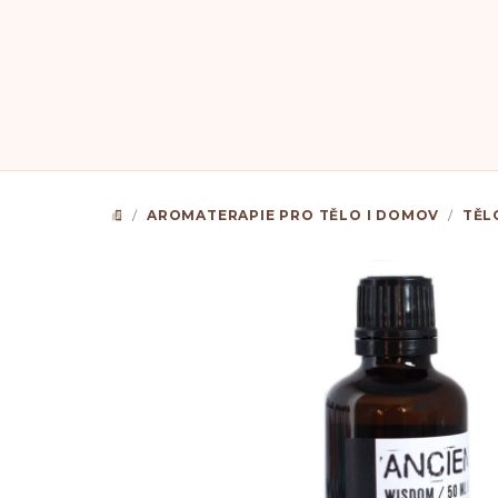
Přejít
na
obsah
/
AROMATERAPIE PRO TĚLO I DOMOV
/
TĚL
DOMŮ