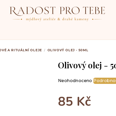
OVÉ A RITUÁLNÍ OLEJE
/
OLIVOVÝ OLEJ - 50ML
Olivový olej - 
Průměrné
Neohodnoceno
Podrobnos
hodnocení
produktu
85 Kč
je
0,0
z
Měrná