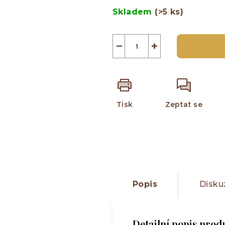
5
cena:
Skladem
(>5 ks)
hvězdiček.
−
+
Tisk
Zeptat se
Popis
Disku
Detailní popis prod