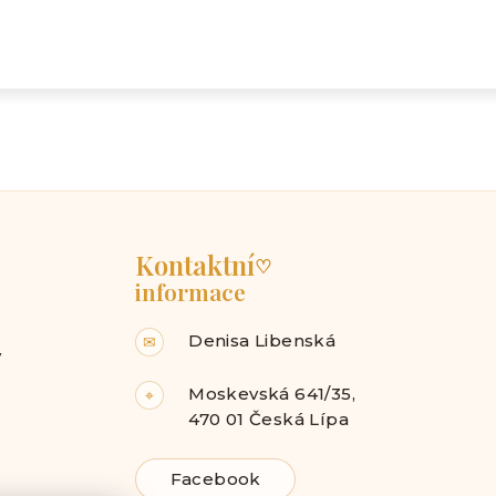
Kontaktní
♡
informace
Denisa Libenská
✉
y
Moskevská 641/35,
⌖
470 01 Česká Lípa
Facebook