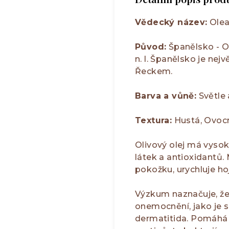
Vědecký název:
Olea
Původ:
Španělsko - Oli
n. l. Španělsko je nej
Řeckem.
Barva a vůně:
Světle 
Textura:
Hustá, Ovocn
Olivový olej má vysok
látek a antioxidantů.
pokožku, urychluje ho
Výzkum naznačuje, že 
onemocnění, jako je s
dermatitida. Pomáhá z