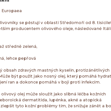
 Europaea
vovníky se pěstují v oblasti Středomoří od 8. tisícilet
větším producentem olivového oleje, následované Itáli
až středně zelená,
á, lehce pepřová
ý obsah zdravých mastných kyselin, protizánětlivých
 Může být použit jako nosný olej, který pomáhá hydra
jení ran a dokonce pomáhá v boji proti infekcím.
olivový olej může sloužit jako slibná léčba kožních
eboroická dermatitida, lupénka, akné a atopická
lepšit tyto kožní problémy tím, že snižuje zánět a bo