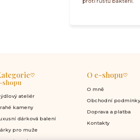
proti růstu bakterií.
ategorie
O e-shopu
♡
♡
-shopu
O mně
ýdlový ateliér
Obchodní podmínk
rahé kameny
Doprava a platba
uxusní dárková balení
Kontakty
árky pro muže