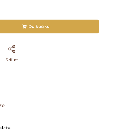
Do košíku
Sdílet
ze
uktu