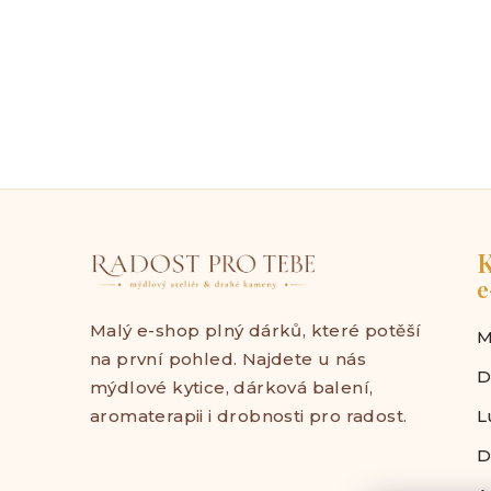
K
e
Malý e-shop plný dárků, které potěší
M
na první pohled. Najdete u nás
D
mýdlové kytice, dárková balení,
aromaterapii i drobnosti pro radost.
L
D