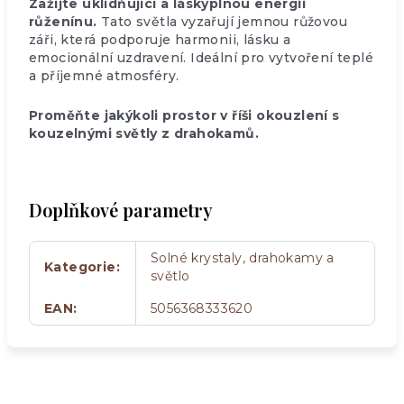
Zažijte uklidňující a láskyplnou energii
růženínu.
Tato světla vyzařují jemnou růžovou
záři, která podporuje harmonii, lásku a
emocionální uzdravení. Ideální pro vytvoření teplé
a příjemné atmosféry.
Proměňte jakýkoli prostor v říši okouzlení s
kouzelnými světly z drahokamů.
Doplňkové parametry
Solné krystaly, drahokamy a
Kategorie
:
světlo
EAN
:
5056368333620