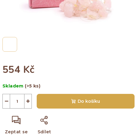
554 Kč
Měrná
Skladem
(>5 ks)
cena:
−
+
Do košíku
Zeptat se
Sdílet