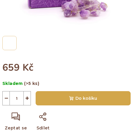
659 Kč
Měrná
Skladem
(>5 ks)
cena:
−
+
Do košíku
Zeptat se
Sdílet