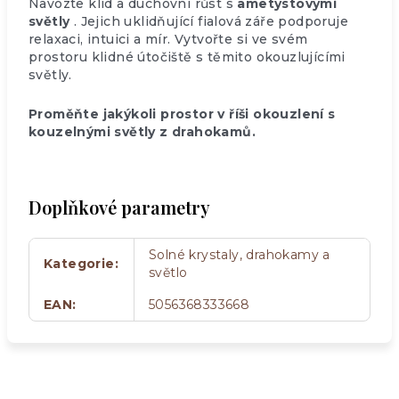
Navozte klid a duchovní růst s
ametystovými
světly
. Jejich uklidňující fialová záře podporuje
relaxaci, intuici a mír. Vytvořte si ve svém
prostoru klidné útočiště s těmito okouzlujícími
světly.
Proměňte jakýkoli prostor v říši okouzlení s
kouzelnými světly z drahokamů.
Doplňkové parametry
Solné krystaly, drahokamy a
Kategorie
:
světlo
EAN
:
5056368333668