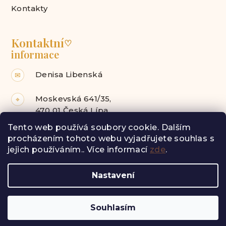
Kontakty
Kontaktní
♡
informace
Denisa Libenská
✉
Moskevská 641/35,
⌖
470 01 Česká Lípa
Tento web používá soubory cookie. Dalším
Facebook
Instagram
procházením tohoto webu vyjadřujete souhlas s
jejich používáním.. Více informací
zde
.
Z
Nastavení
á
Copyright 2026
Radost pro tebe
. Všechna práva
vyhrazena.
p
a
Vytvořil Shoptet
Souhlasím
t