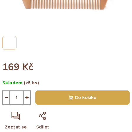
169 Kč
Měrná
Skladem
(>5 ks)
cena:
−
+
Do košíku
Zeptat se
Sdílet