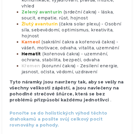
komunikace, vyjadřování, pravda, intuice,
vhled
Zelený avanturín
(srdeční čakra) - láska,
soucit, empatie, růst, hojnost
Žlutý avanturín
(čakra solar plexu) - Osobní
síla, sebevědomí, optimismus, kreativita,
hojnost
Karneol
(sakrální čakra a kořenová čakra) -
vášeň, motivace, odvaha, vitalita, uzemnění
Hematit
(kořenová čakra) - uzemnění,
ochrana, stabilita, bezpečí, odvaha
Křemen
(korunní čakra) - Zesílení energie,
jasnost, očista, vědomí, uzdravení
Tyto náramky jsou navrženy tak, aby se vešly na
všechny velikosti zápěstí, a jsou navlečeny na
pohodlné strečové šňůrce, která se bez
problémů přizpůsobí každému jednotlivci
.
Ponořte se do holistických výhod těchto
drahokamů a posílte svůj celkový pocit
rovnováhy a pohody.