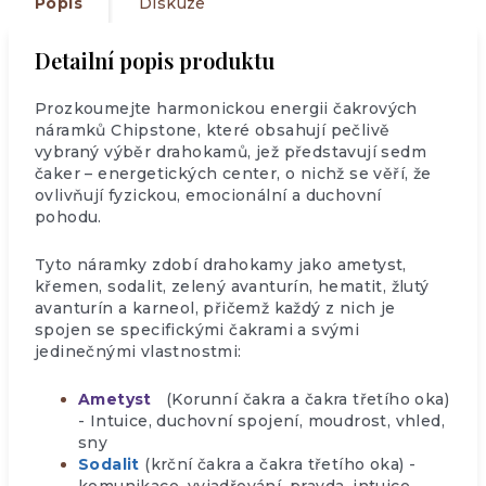
Popis
Diskuze
Detailní popis produktu
Prozkoumejte harmonickou energii čakrových
náramků Chipstone, které obsahují pečlivě
vybraný výběr drahokamů, jež představují sedm
čaker – energetických center, o nichž se věří, že
ovlivňují fyzickou, emocionální a duchovní
pohodu.
Tyto náramky zdobí drahokamy jako ametyst,
křemen, sodalit, zelený avanturín, hematit, žlutý
avanturín a karneol, přičemž každý z nich je
spojen se specifickými čakrami a svými
jedinečnými vlastnostmi:
Ametyst
(Korunní čakra a čakra třetího oka)
- Intuice, duchovní spojení, moudrost, vhled,
sny
Sodalit
(krční čakra a čakra třetího oka) -