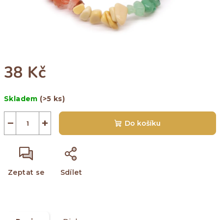
38 Kč
Měrná
Skladem
(>5 ks)
cena:
−
+
Do košíku
Zeptat se
Sdílet