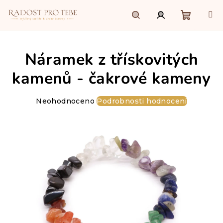
Přejít
na
obsah
Nákupn
Hledat
Přihlášení
Náramek z třískovitých
košík
kamenů - čakrové kameny
Průměrné
Neohodnoceno
Podrobnosti hodnocení
hodnocení
produktu
je
0,0
z
5
hvězdiček.