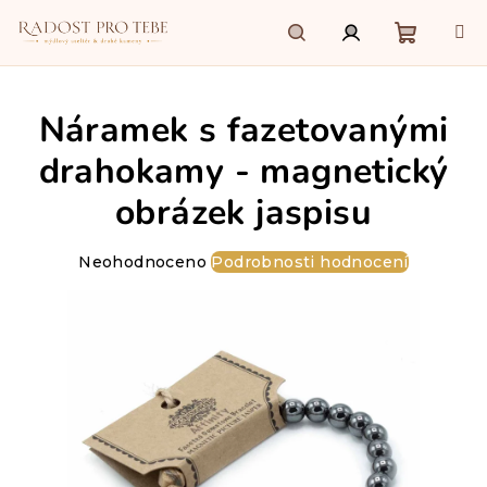
Přejít
na
obsah
Nákupn
Hledat
Přihlášení
Náramek s fazetovanými
košík
drahokamy - magnetický
obrázek jaspisu
Průměrné
Neohodnoceno
Podrobnosti hodnocení
hodnocení
produktu
je
0,0
z
5
hvězdiček.