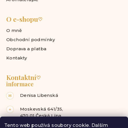
O e-shopu
♡
O mně
Obchodní podmínky
Doprava a platba
Kontakty
Kontaktní
♡
informace
Denisa Libenská
✉
Moskevská 641/35,
⌖
470 01 Česká Lípa
Tento web používá soubory cookie. Dalším