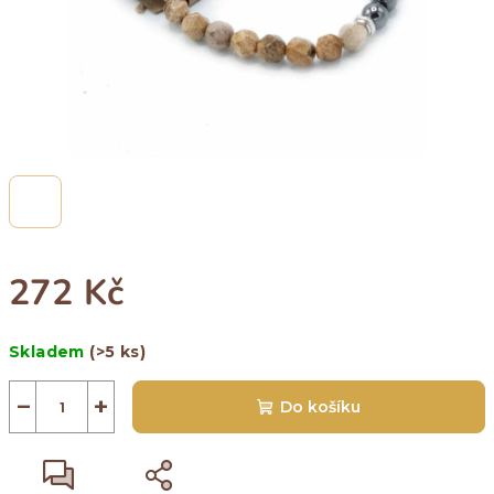
272 Kč
Měrná
Skladem
(>5 ks)
cena:
−
+
Do košíku