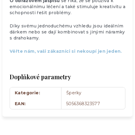
O obrazovém jaspisu
se říká, že se používá k
emocionálnímu léčení a také stimuluje kreativitu a
schopnosti řešit problémy.
Díky svému jednoduchému vzhledu jsou ideálním
dárkem nebo se dají kombinovat s jinými náramky
s drahokamy.
Věřte nám, vaši zákazníci si nekoupí jen jeden.
Doplňkové parametry
Kategorie
:
Šperky
EAN
:
5056368323577