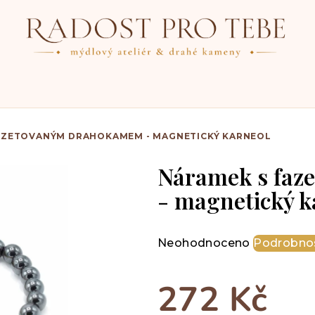
AZETOVANÝM DRAHOKAMEM - MAGNETICKÝ KARNEOL
Náramek s fa
- magnetický k
Průměrné
Neohodnoceno
Podrobnos
hodnocení
produktu
272 Kč
je
0,0