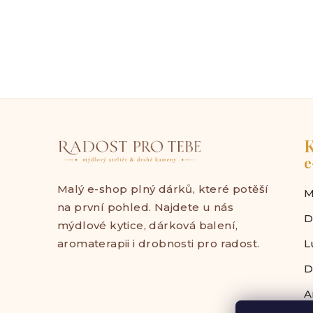
K
e
Malý e-shop plný dárků, které potěší
M
na první pohled. Najdete u nás
D
mýdlové kytice, dárková balení,
aromaterapii i drobnosti pro radost.
L
D
A