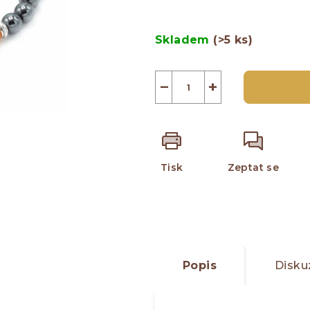
z
Měrná
5
cena:
Skladem
(>5 ks)
hvězdiček.
−
+
Tisk
Zeptat se
Popis
Disku