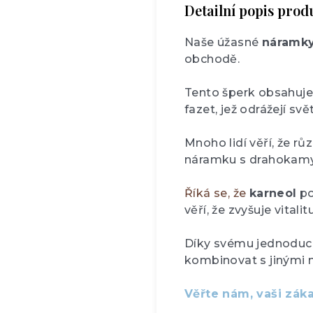
Detailní popis prod
Naše úžasné
náramky
obchodě.
Tento šperk obsahuje
fazet, jež odrážejí s
Mnoho lidí věří, že r
náramku s drahokamy
Říká se, že
karneol
po
věří, že zvyšuje vitali
Díky svému jednoduch
kombinovat s jinými 
Věřte nám, vaši záka