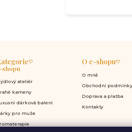
ategorie
O e-shopu
♡
♡
-shopu
O mně
ýdlový ateliér
Obchodní podmínk
rahé kameny
Doprava a platba
uxusní dárková balení
Kontakty
árky pro muže
romaterapie