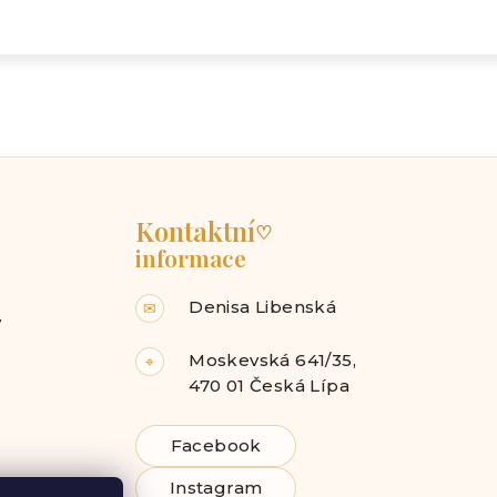
Kontaktní
♡
informace
Denisa Libenská
✉
y
Moskevská 641/35,
⌖
470 01 Česká Lípa
Facebook
Instagram