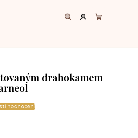
Hledat
Přihlášení
Nákupní
košík
zetovaným drahokamem
arneol
ti hodnocení