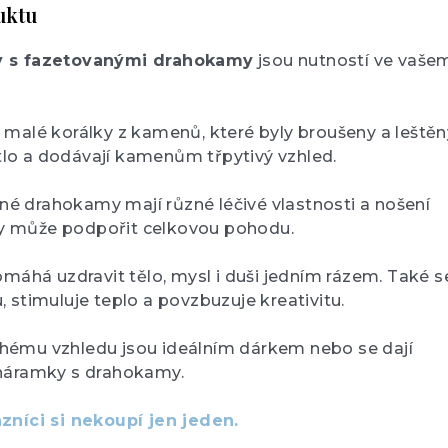
uktu
 s fazetovanými drahokamy
jsou nutností ve vaše
 malé korálky z kamenů, které byly broušeny a leště
větlo a dodávají kamenům třpytivý vzhled.
ůzné drahokamy mají různé léčivé vlastnosti a nošení
 může podpořit celkovou pohodu.
máhá uzdravit tělo, mysl i duši jedním rázem. Také s
tu, stimuluje teplo a povzbuzuje kreativitu.
ému vzhledu jsou ideálním dárkem nebo se dají
náramky s drahokamy.
zníci si nekoupí jen jeden.