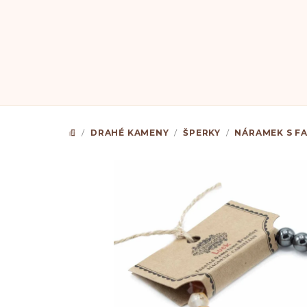
Přejít
na
obsah
/
DRAHÉ KAMENY
/
ŠPERKY
/
NÁRAMEK S F
DOMŮ