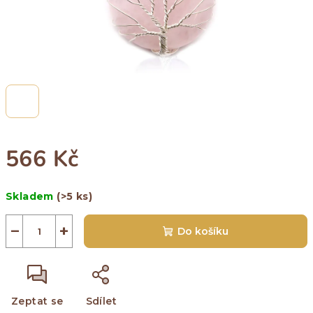
566 Kč
Měrná
Skladem
(>5 ks)
cena:
−
+
Do košíku
Zeptat se
Sdílet