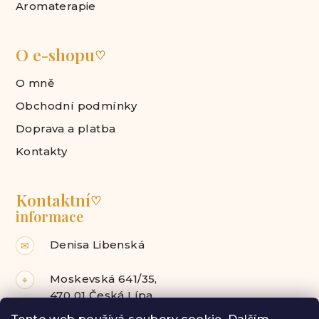
Aromaterapie
O e-shopu
♡
O mně
Obchodní podmínky
Doprava a platba
Kontakty
Kontaktní
♡
informace
Denisa Libenská
✉
Moskevská 641/35,
⌖
470 01 Česká Lípa