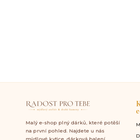
K
e
Malý e-shop plný dárků, které potěší
M
na první pohled. Najdete u nás
D
mýdlové kytice, dárková balení,