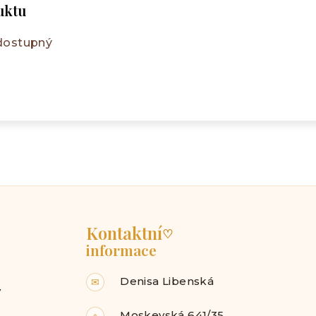
uktu
 dostupný
Kontaktní
♡
informace
Denisa Libenská
✉
y
Moskevská 641/35,