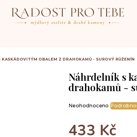
S KASKÁDOVITÝM OBALEM Z DRAHOKAMŮ - SUROVÝ RŮŽENÍN
Náhrdelník s k
drahokamů - s
Průměrné
Neohodnoceno
Podrobnos
hodnocení
produktu
433 Kč
je
0,0