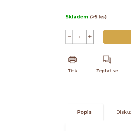
z
Měrná
5
cena:
Skladem
(>5 ks)
hvězdiček.
−
+
Tisk
Zeptat se
Popis
Disku