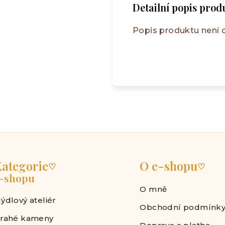
Detailní popis prod
Popis produktu není
ategorie
O e-shopu
♡
♡
-shopu
O mně
ýdlový ateliér
Obchodní podmínk
rahé kameny