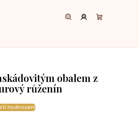
Hledat
Přihlášení
Nákupní
košík
askádovitým obalem z
urový růženín
ti hodnocení