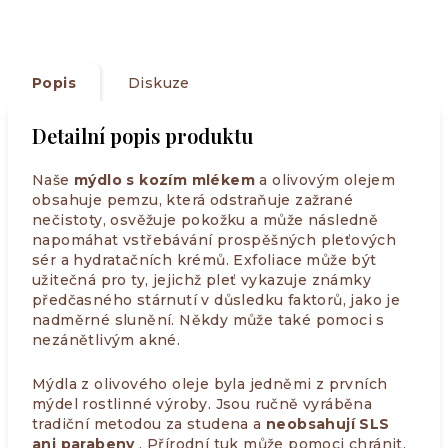
Popis
Diskuze
Detailní popis produktu
Naše
mýdlo
s kozím mlékem
a olivovým olejem
obsahuje pemzu, která odstraňuje zažrané
nečistoty, osvěžuje pokožku a může následně
napomáhat vstřebávání prospěšných pleťových
sér a hydratačních krémů. Exfoliace může být
užitečná pro ty, jejichž pleť vykazuje známky
předčasného stárnutí v důsledku faktorů, jako je
nadměrné slunění. Někdy může také pomoci s
nezánětlivým akné.
Mýdla z olivového oleje byla jedněmi z prvních
mýdel rostlinné výroby. Jsou ručně vyráběna
tradiční metodou za studena a
neobsahují SLS
ani parabeny
. Přírodní tuk může pomoci chránit,