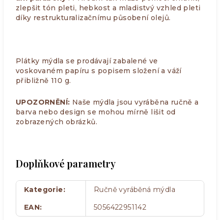
zlepšit tón pleti, hebkost a mladistvý vzhled pleti
díky restrukturalizačnímu působení olejů.
Plátky mýdla se prodávají zabalené ve
voskovaném papíru s popisem složení a váží
přibližně 110 g.
UPOZORNĚNÍ:
Naše mýdla jsou vyráběna ručně a
barva nebo design se mohou mírně lišit od
zobrazených obrázků.
Doplňkové parametry
Kategorie
:
Ručně vyráběná mýdla
EAN
:
5056422951142