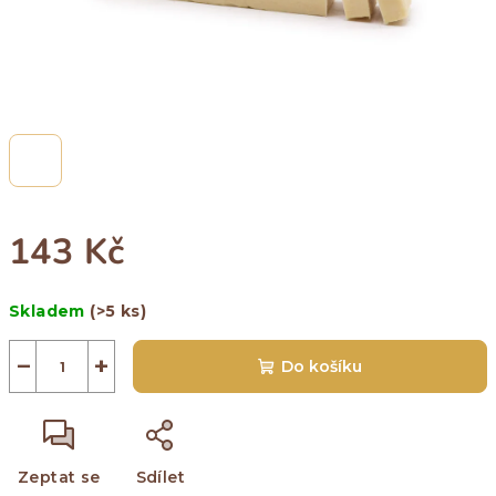
143 Kč
Měrná
Skladem
(>5 ks)
cena:
−
+
Do košíku
Zeptat se
Sdílet