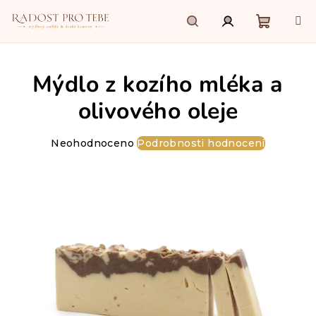
Přejít
na
obsah
Nákupn
Hledat
Přihlášení
Mýdlo z kozího mléka a
košík
olivového oleje
Průměrné
Neohodnoceno
Podrobnosti hodnocení
hodnocení
produktu
je
0,0
z
5
hvězdiček.