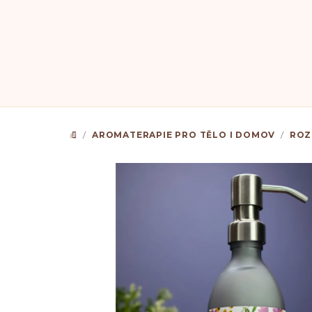
Přejít
na
obsah
/
AROMATERAPIE PRO TĚLO I DOMOV
/
ROZ
DOMŮ