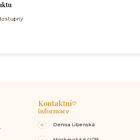
uktu
 dostupný
Kontaktní
♡
informace
Denisa Libenská
✉
y
Moskevská 641/35,