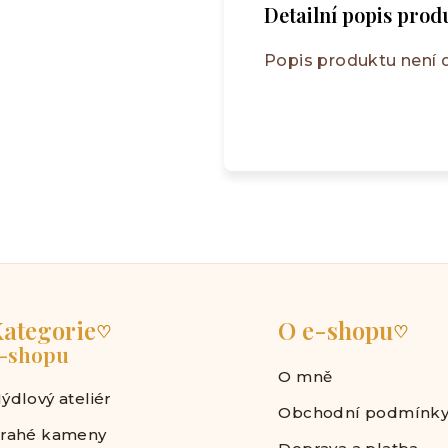
Detailní popis prod
Popis produktu není
ategorie
O e-shopu
♡
♡
-shopu
O mně
ýdlový ateliér
Obchodní podmínk
rahé kameny