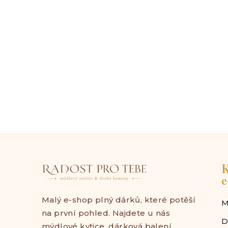
K
e
Malý e-shop plný dárků, které potěší
M
na první pohled. Najdete u nás
D
mýdlové kytice, dárková balení,