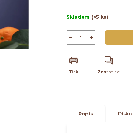
z
Měrná
5
cena:
Skladem
(>5 ks)
hvězdiček.
−
+
Tisk
Zeptat se
Popis
Disku