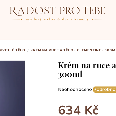
KVETLÉ TĚLO
/
KRÉM NA RUCE A TĚLO - CLEMENTINE - 300M
Krém na ruce a
300ml
Průměrné
Neohodnoceno
Podrobnos
hodnocení
produktu
634 Kč
je
0,0