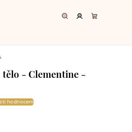
Hledat
Přihlášení
Nákupní
košík
L
 tělo - Clementine -
ti hodnocení