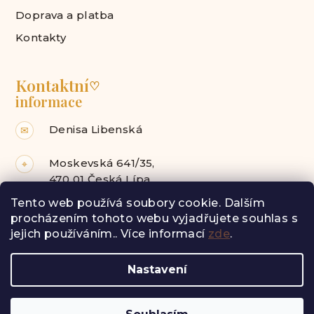
Doprava a platba
Kontakty
Kontaktní
♡
informace
Denisa Libenská
✉
Moskevská 641/35,
⌖
470 01 Česká Lípa
Tento web používá soubory cookie. Dalším
Facebook
Instagram
procházením tohoto webu vyjadřujete souhlas s
jejich používáním.. Více informací
zde
.
Z
Nastavení
á
Copyright 2026
Radost pro tebe
. Všechna práva
vyhrazena.
p
Vytvořil Shoptet