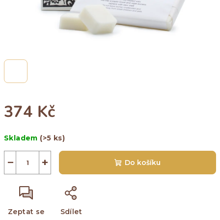
374 Kč
Měrná
Skladem
(>5 ks)
cena:
−
+
Do košíku
Zeptat se
Sdílet