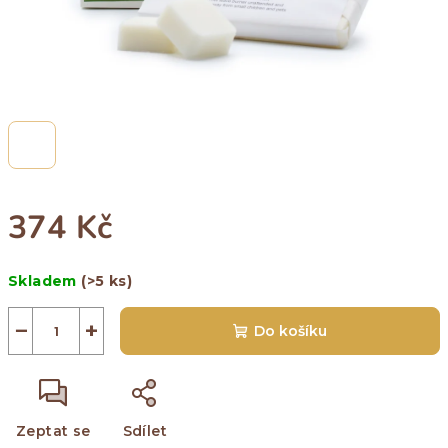
374 Kč
Měrná
Skladem
(>5 ks)
cena:
−
+
Do košíku
Zeptat se
Sdílet