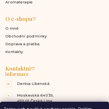
Aromaterapie
O e-shopu
♡
O mně
Obchodní podmínky
Doprava a platba
Kontakty
Kontaktní
♡
informace
Denisa Libenská
✉
Moskevská 641/35,
⌖
470 01 Česká Lípa