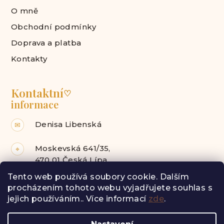
O mně
Obchodní podmínky
Doprava a platba
Kontakty
Kontaktní
♡
informace
Denisa Libenská
✉
Moskevská 641/35,
⌖
470 01 Česká Lípa
Tento web používá soubory cookie. Dalším
Facebook
Instagram
procházením tohoto webu vyjadřujete souhlas s
jejich používáním.. Více informací
zde
.
Z