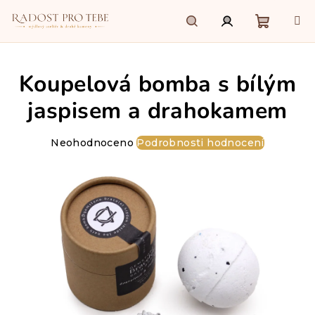
Přejít
na
obsah
Nákupn
Hledat
Přihlášení
Koupelová bomba s bílým
košík
jaspisem a drahokamem
Průměrné
Neohodnoceno
Podrobnosti hodnocení
hodnocení
produktu
je
0,0
z
5
hvězdiček.