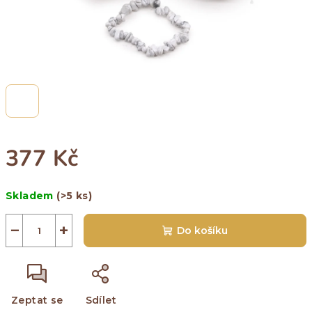
377 Kč
Měrná
Skladem
(>5 ks)
cena:
−
+
Do košíku
Zeptat se
Sdílet