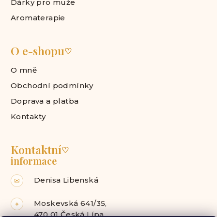
Dárky pro muže
Aromaterapie
O e-shopu
♡
O mně
Obchodní podmínky
Doprava a platba
Kontakty
Kontaktní
♡
informace
Denisa Libenská
✉
Moskevská 641/35,
⌖
470 01 Česká Lípa