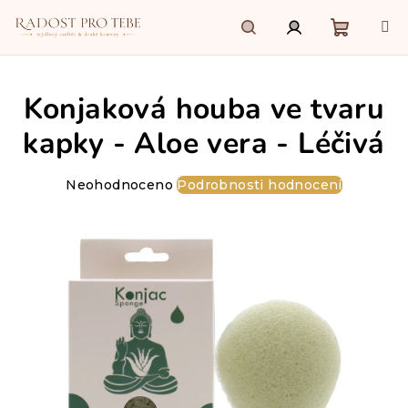
Přejít
na
obsah
Nákupn
Hledat
Přihlášení
Konjaková houba ve tvaru
košík
kapky - Aloe vera - Léčivá
Průměrné
Neohodnoceno
Podrobnosti hodnocení
hodnocení
produktu
je
0,0
z
5
hvězdiček.