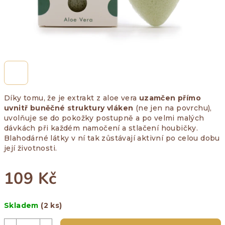
Díky tomu, že je extrakt z aloe vera
uzamčen přímo
uvnitř buněčné struktury vláken
(ne jen na povrchu),
uvolňuje se do pokožky postupně a po velmi malých
dávkách při každém namočení a stlačení houbičky.
Blahodárné látky v ní tak zůstávají aktivní po celou dobu
její životnosti.
109 Kč
Měrná
Skladem
(2 ks)
cena: