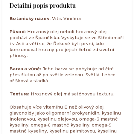
Detailní popis produktu
Botanický název:
Vitis Vinifera
Původ:
Hroznový olej neboli hroznový olej
pochází ze Španělska. Vyskytuje se ve Středomoří
i v Asii a věří se, že Řekové byli první, kdo
konzumoval hrozny pro jejich četné zdravotní
přínosy.
Barva a vůně:
Jeho barva se pohybuje od čiré
přes žlutou až po světle zelenou. Světlá. Lehce
oříšková a sladká.
Textura:
Hroznový olej má saténovou texturu.
Obsahuje více vitamínu E než olivový olej,
glavonoidy jako oligomerní prokyanidin, kyselinu
inolenovou, kyselinu olejovou, omega-3 mastné
kyseliny, omega-6 mastné kyseliny, omega-9
mastné kyseliny, kyselinu palmitovou, kyselinu