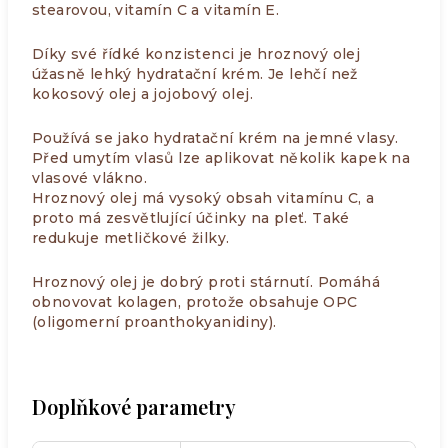
stearovou, vitamín C a vitamín E.
Díky své řídké konzistenci je hroznový olej
úžasně lehký hydratační krém. Je lehčí než
kokosový olej a jojobový olej.
Používá se jako hydratační krém na jemné vlasy.
Před umytím vlasů lze aplikovat několik kapek na
vlasové vlákno.
Hroznový olej má vysoký obsah vitamínu C, a
proto má zesvětlující účinky na pleť. Také
redukuje metličkové žilky.
Hroznový olej je dobrý proti stárnutí. Pomáhá
obnovovat kolagen, protože obsahuje OPC
(oligomerní proanthokyanidiny).
Doplňkové parametry