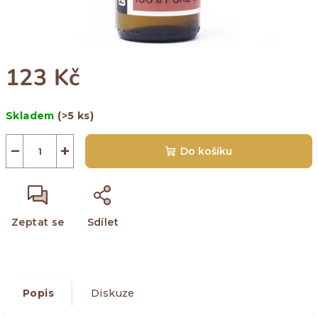
123 Kč
Měrná
Skladem
(>5 ks)
cena:
−
+
Do košíku
Zeptat se
Sdílet
Popis
Diskuze