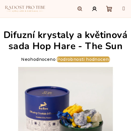
Přejít
na
obsah
Nákupn
Hledat
Přihlášení
Difuzní krystaly a květinová
košík
sada Hop Hare - The Sun
Průměrné
Neohodnoceno
Podrobnosti hodnocení
hodnocení
produktu
je
0,0
z
5
hvězdiček.