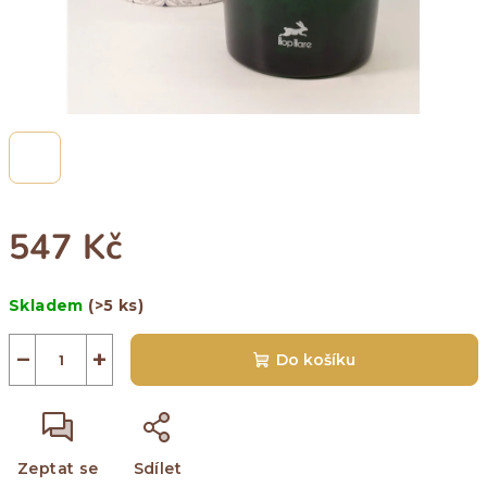
547 Kč
Měrná
Skladem
(>5 ks)
cena:
−
+
Do košíku
Zeptat se
Sdílet