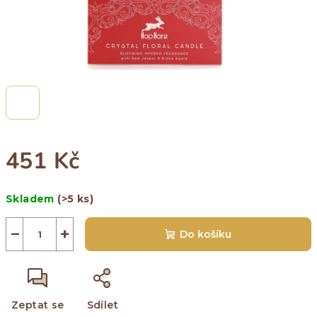
451 Kč
Měrná
Skladem
(>5 ks)
cena:
−
+
Do košíku
Zeptat se
Sdílet