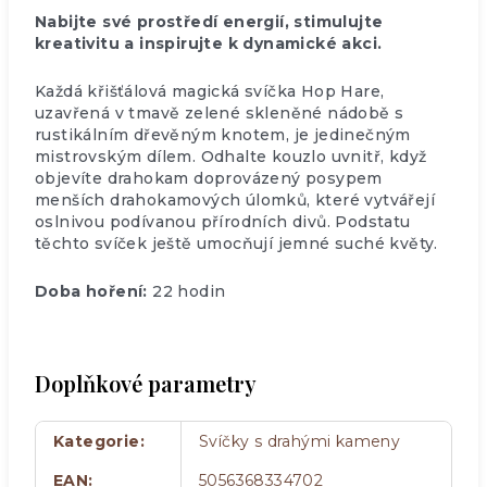
Nabijte své prostředí energií, stimulujte
kreativitu a inspirujte k dynamické akci.
Každá křišťálová magická svíčka Hop Hare,
uzavřená v tmavě zelené skleněné nádobě s
rustikálním dřevěným knotem, je jedinečným
mistrovským dílem. Odhalte kouzlo uvnitř, když
objevíte drahokam doprovázený posypem
menších drahokamových úlomků, které vytvářejí
oslnivou podívanou přírodních divů. Podstatu
těchto svíček ještě umocňují jemné suché květy.
Doba hoření:
22 hodin
Doplňkové parametry
Kategorie
:
Svíčky s drahými kameny
EAN
:
5056368334702