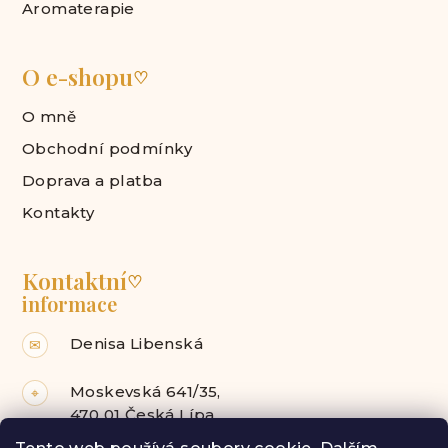
Aromaterapie
O e-shopu
♡
O mně
Obchodní podmínky
Doprava a platba
Kontakty
Kontaktní
♡
informace
Denisa Libenská
✉
Moskevská 641/35,
⌖
470 01 Česká Lípa