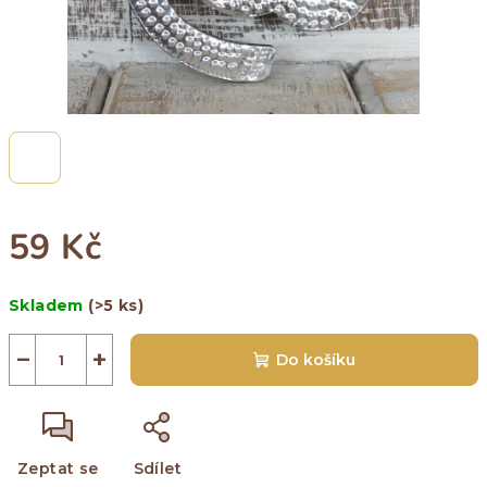
59 Kč
Měrná
Skladem
(>5 ks)
cena:
−
+
Do košíku
Zeptat se
Sdílet