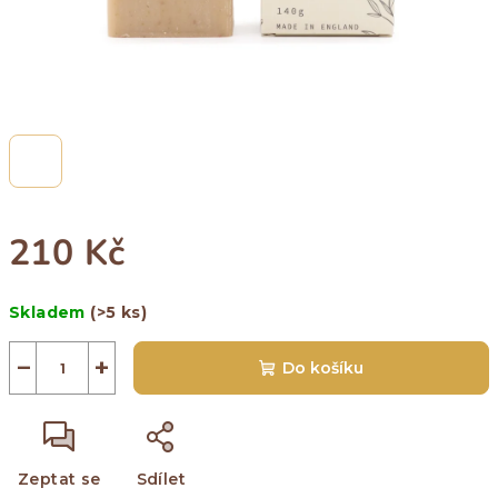
210 Kč
Měrná
Skladem
(>5 ks)
cena:
−
+
Do košíku
Zeptat se
Sdílet