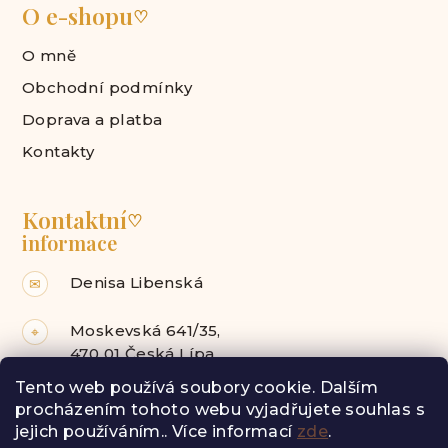
O e-shopu
♡
O mně
Obchodní podmínky
Doprava a platba
Kontakty
Kontaktní
♡
informace
Denisa Libenská
✉
Moskevská 641/35,
⌖
470 01 Česká Lípa
Tento web používá soubory cookie. Dalším
Facebook
Instagram
procházením tohoto webu vyjadřujete souhlas s
jejich používáním.. Více informací
zde
.