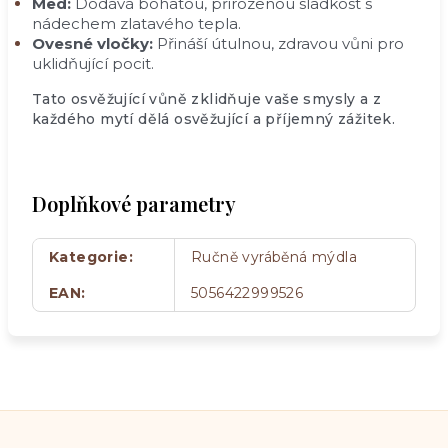
Med:
Dodává bohatou, přirozenou sladkost s
nádechem zlatavého tepla.
Ovesné vločky:
Přináší útulnou, zdravou vůni pro
uklidňující pocit.
Tato osvěžující vůně zklidňuje vaše smysly a z
každého mytí dělá osvěžující a příjemný zážitek.
Doplňkové parametry
Kategorie
:
Ručně vyráběná mýdla
EAN
:
5056422999526