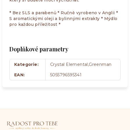
který si budete moci vychutnat.
* Bez SLS a parabenů * Ručně vyrobeno v Anglii *
S aromatickými oleji a bylinnými extrakty * Mýdlo
pro každou příležitost *
Doplňkové parametry
Kategorie
:
Crystal Elemental,Greenman
EAN
:
5055796595341