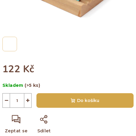
122 Kč
Měrná
Skladem
(>5 ks)
cena:
−
+
Do košíku
Zeptat se
Sdílet