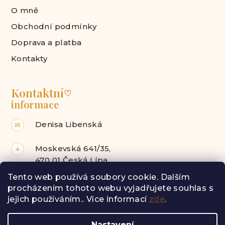
O mně
Obchodní podmínky
Doprava a platba
Kontakty
Kontaktní
♡
informace
Denisa Libenská
✉
Moskevská 641/35,
⌖
470 01 Česká Lípa
Tento web používá soubory cookie. Dalším
Facebook
Instagram
procházením tohoto webu vyjadřujete souhlas s
jejich používáním.. Více informací
zde
.
Z
Nastavení