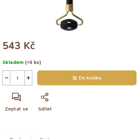
543 Kč
Měrná
Skladem
(>5 ks)
cena:
−
+
Do košíku
Zeptat se
Sdílet