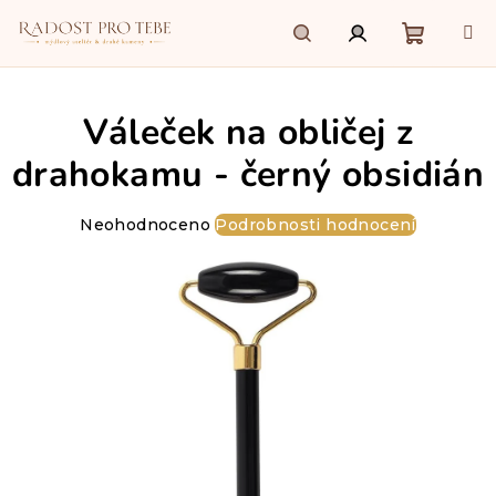
Přejít
na
obsah
Nákupn
Hledat
Přihlášení
Váleček na obličej z
košík
drahokamu - černý obsidián
Průměrné
Neohodnoceno
Podrobnosti hodnocení
hodnocení
produktu
je
0,0
z
5
hvězdiček.